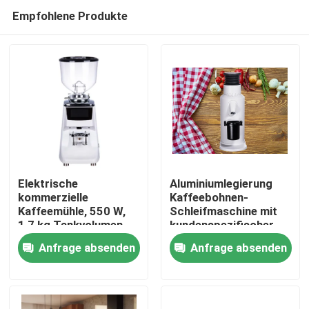
Empfohlene Produkte
Elektrische
Aluminiumlegierung
kommerzielle
Kaffeebohnen-
Kaffeemühle, 550 W,
Schleifmaschine mit
Haus
1,7 kg Tankvolumen,
kundenspezifischer
Online-Herstellung
Bandbreite von 110V-
Anfrage absenden
Anfrage absenden
220V 120g
Produkte
VR Show