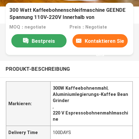
300 Watt Kaffeebohnenschleifmaschine GEENDE
Spannung 110V-220V Innerhalb von
L13*W21*H32CM
MOQ：negotiate
Preis：Negotiate
Bestpreis
Kontaktieren Sie
uns
PRODUKT-BESCHREIBUNG
300W Kaffeebohnenmahl
,
Aluminiumlegierungs-Kaffee Bean
Grinder
Markieren:
,
220 V Espressobohnenmahlmaschi
ne
Delivery Time
100DAYS