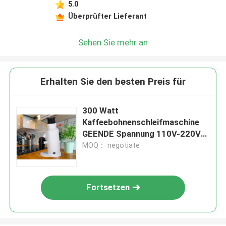
5.0
Überprüfter Lieferant
Sehen Sie mehr an
Erhalten Sie den besten Preis für
300 Watt
Kaffeebohnenschleifmaschine
GEENDE Spannung 110V-220V
Innerhalb von L13*W21*H32CM
MOQ： negotiate
Fortsetzen