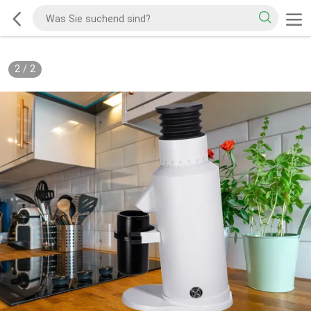
2
/
2