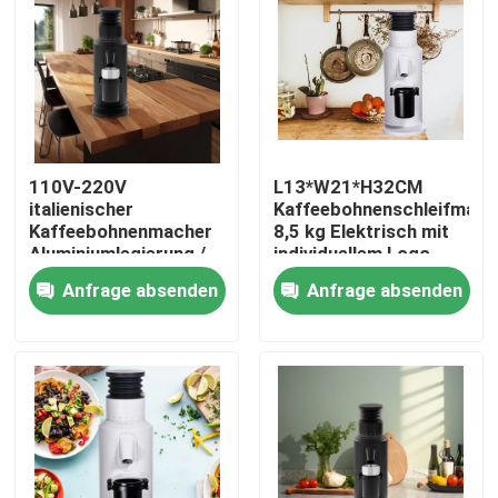
Über uns
Fabrik-Ausflug
110V-220V
L13*W21*H32CM
Qualitätskontrolle
italienischer
Kaffeebohnenschleifmasc
Kaffeebohnenmacher
8,5 kg Elektrisch mit
Aluminiumlegierung /
individuellem Logo
Treten Sie mit uns in Verbindung
Zinklegierung
Anfrage absenden
Anfrage absenden
Fälle
Kaffeebohneschleifer
Burr Coffee Grinder