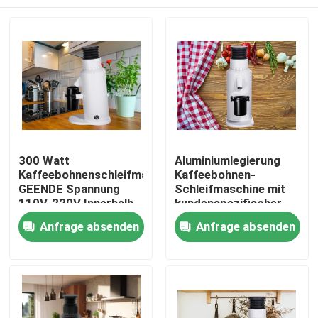
300 Watt
Aluminiumlegierung
Kaffeebohnenschleifmaschine
Kaffeebohnen-
GEENDE Spannung
Schleifmaschine mit
110V-220V Innerhalb
kundenspezifischer
von L13*W21*H32CM
Bandbreite von 110V-
Haus
Anfrage absenden
Anfrage absenden
220V 120g
Produkte
VR Show