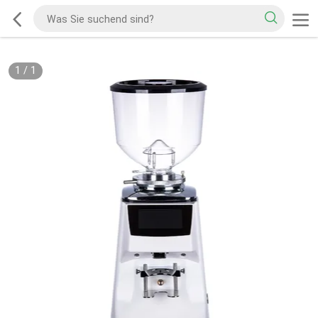
1
/
1