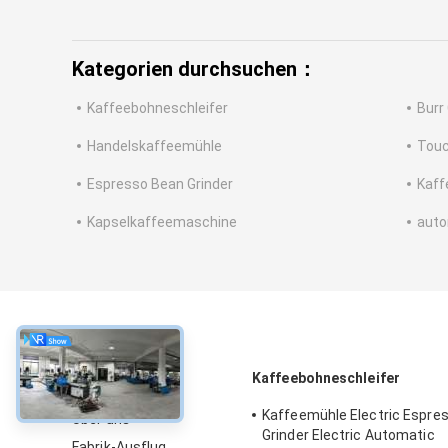
Kategorien durchsuchen：
Kaffeebohneschleifer
Burr
Handelskaffeemühle
Touc
Espresso Bean Grinder
Kaff
Kapselkaffeemaschine
auto
über
Kaffeebohneschleifer
Kaffeemühle Electric Espre
Über uns
Grinder Electric Automatic
Fabrik-Ausflug