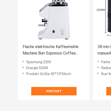
Flache elektrische Kaffeemühle
38 mm k
Machine Burr Espresso Coffee
manuel
Grinder Commercials
mit Wal
Spannung:220V
Farbe
Energie:550W
Reibe
Produkt-Größe:42*13*56cm
Burr M
KONTAKT