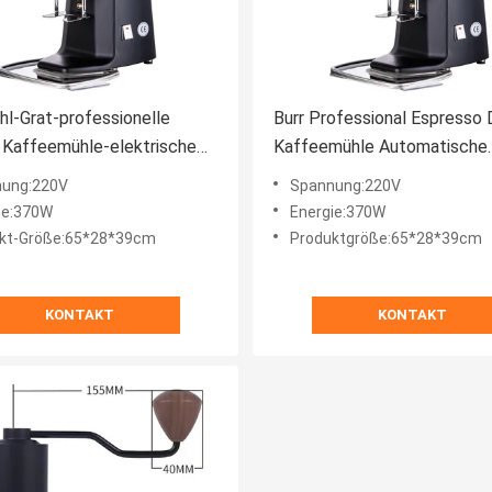
hl-Grat-professionelle
Burr Professional Espresso D
e Kaffeemühle-elektrische
Kaffeemühle Automatische
bohnen-Mahlmaschine
Kaffeemühle
ung:220V
Spannung:220V
ie:370W
Energie:370W
kt-Größe:65*28*39cm
Produktgröße:65*28*39cm
KONTAKT
KONTAKT