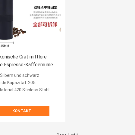
onische Grat mittlere
le Espresso-Kaffeemühle
nussgriff
:Silbern und schwarz
nde Kapazität::20G
aterial:420 Stinless Stahl
KONTAKT