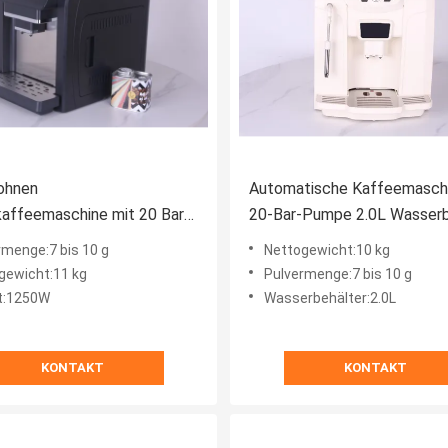
ohnen
Automatische Kaffeemaschi
affeemaschine mit 20 Bar
20-Bar-Pumpe 2.0L Wasserb
rpumpe
1250W Leistung
rmenge:7 bis 10 g
Nettogewicht:10 kg
gewicht:11 kg
Pulvermenge:7 bis 10 g
t:1250W
Wasserbehälter:2.0L
KONTAKT
KONTAKT