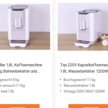
Bar 1,8L Kaffeemaschine
Top 220V Kapselkaffeemas
g Bohnenbehälter und
1.8L Wasserbehälter 1200W
lbarer Kaffeenausgangshöhe
Leistung für perfekte Biere
gewicht:9 kg
Bruttogewicht:11 kg
r amount:7-10g
Wasserbehälter:1.8L
 tank:1.8L
Voltage:220V 50HZ 1200W