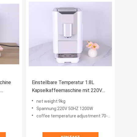
chine
Einstellbare Temperatur 1.8L
Kapselkaffeemaschine mit 220V
50HZ 1200W
net weight:9kg
Spannung:220V 50HZ 1200W
coffee temperature adjustment:70-90­°C