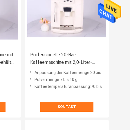
ne mit
Professionelle 20-Bar-
ehälter
Kaffeemaschine mit 2,0-Liter-
Wasserbehälter 1250W und
Anpassung der Kaffeemenge:20 bis 250 ml
einstellbarer Temperatur
Pulvermenge:7 bis 10 g
Kaffeetemperaturanpassung:70 bis 90 °C
KONTAKT