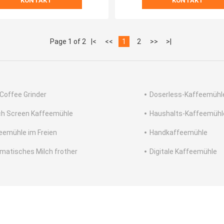
KONTAKT
KONTAKT
Page 1 of 2
|<
<<
1
2
>>
>|
 Coffee Grinder
Doserless-Kaffeemühl
h Screen Kaffeemühle
Haushalts-Kaffeemühl
eemühle im Freien
Handkaffeemühle
matisches Milch frother
Digitale Kaffeemühle