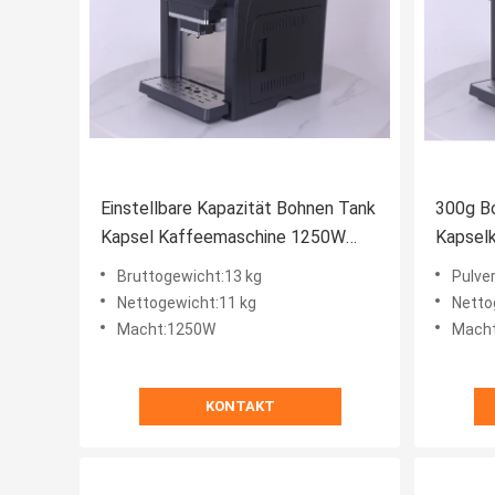
Einstellbare Kapazität Bohnen Tank
300g B
Kapsel Kaffeemaschine 1250W
Kapselk
Leistung für perfekte Brauereien
Wasse
Bruttogewicht:13 kg
Pulve
Nettogewicht:11 kg
Netto
Macht:1250W
Mach
KONTAKT