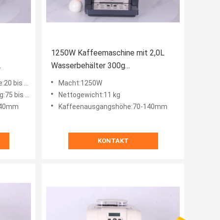
1250W Kaffeemaschine mit 2,0L
Wasserbehälter 300g
arer
Bohnenbehälter und 70-140mm
is 250 ml
Macht:1250W
Kaffeenausgangshöhe
bis 95 °C
Nettogewicht:11 kg
140mm
Kaffeenausgangshöhe:70-140mm
KONTAKT