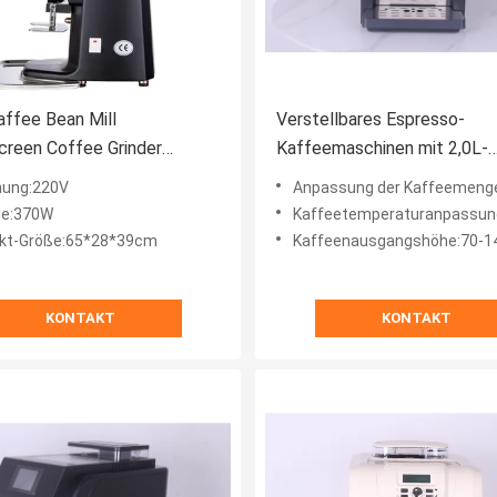
ffee Bean Mill
Verstellbares Espresso-
reen Coffee Grinder
Kaffeemaschinen mit 2,0L-
sch
Wasserbehälter und anpassb
ung:220V
Anpassung der Kaffeemenge:20 b
Temperaturregelung
ie:370W
Kaffeetemperaturanpassung:75 
kt-Größe:65*28*39cm
Kaffeenausgangshöhe:70-
KONTAKT
KONTAKT