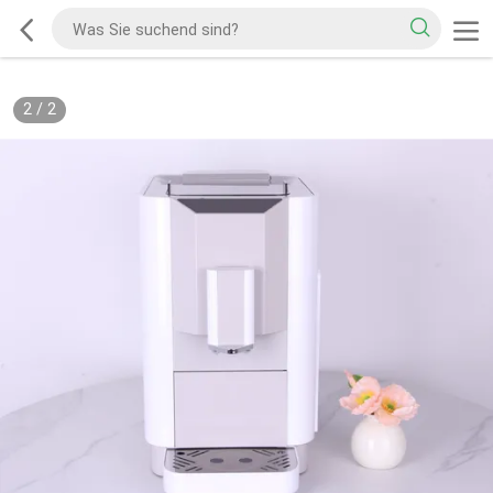
2
/
2