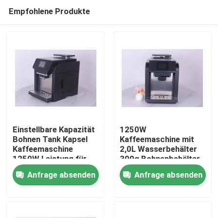
Empfohlene Produkte
Einstellbare Kapazität
1250W
Bohnen Tank Kapsel
Kaffeemaschine mit
Kaffeemaschine
2,0L Wasserbehälter
Haus
1250W Leistung für
300g Bohnenbehälter
perfekte Brauereien
und 70-140mm
Anfrage absenden
Anfrage absenden
Kaffeenausgangshöhe
Produkte
VR Show