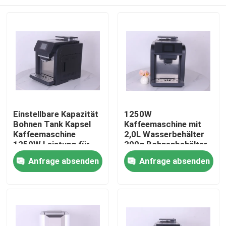
Einstellbare Kapazität
1250W
Bohnen Tank Kapsel
Kaffeemaschine mit
Kaffeemaschine
2,0L Wasserbehälter
1250W Leistung für
300g Bohnenbehälter
perfekte Brauereien
und 70-140mm
Haus
Anfrage absenden
Anfrage absenden
Kaffeenausgangshöhe
Produkte
VR Show