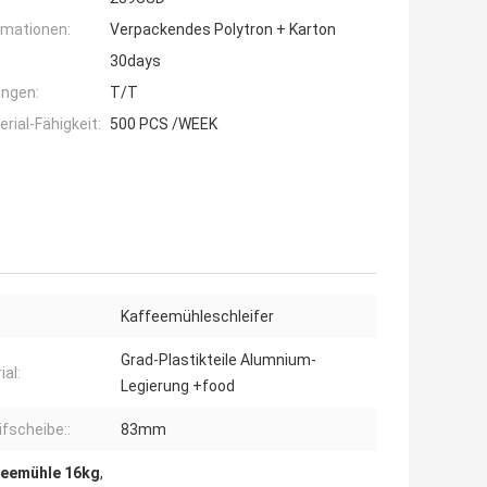
rmationen:
Verpackendes Polytron + Karton
30days
ngen:
T/T
ial-Fähigkeit:
500 PCS /WEEK
Kaffeemühleschleifer
Grad-Plastikteile Alumnium-
ial:
Legierung +food
ifscheibe::
83mm
feemühle 16kg
,