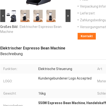
Verpackung Info
Lieferzeit:
Zahlungsbedingu
Großes Bild :
Elektrischer Espresso Bean
Versorgungsmater
Machine
Kontakt
Elektrischer Espresso Bean Machine
Beschreibung
Funktion::
Elektrische Steuerung
Art:
Kundengebundener Logo Accepted
LOGO:
Mater
Gewicht:
16kg
Schle
550W Espresso Bean Machine
,
Handelskaf
Hervorheben: