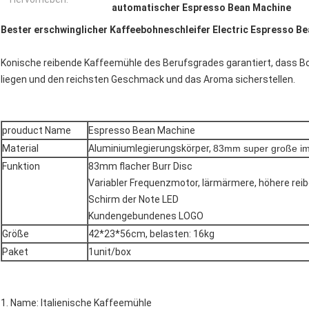
automatischer Espresso Bean Machine
Bester erschwinglicher Kaffeebohneschleifer Electric Espresso B
Konische reibende Kaffeemühle des Berufsgrades garantiert, dass Bo
liegen und den reichsten Geschmack und das Aroma sicherstellen.
prouduct Name
Espresso Bean Machine
Material
Aluminiumlegierungskörper,
83mm super große imp
Funktion
83mm flacher Burr Disc
Variabler Frequenzmotor, lärmärmere, höhere rei
Schirm der Note LED
Kundengebundenes LOGO
Größe
42*23*56cm, belasten: 16kg
Paket
1unit/box
1. Name: Italienische Kaffeemühle