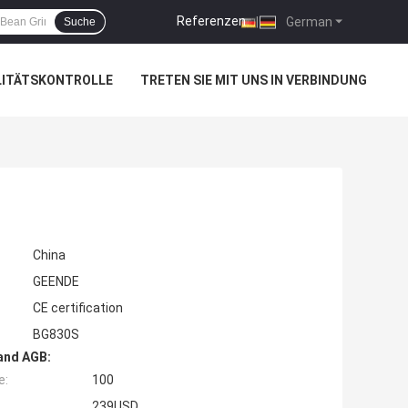
Referenzen
|
German
Suche
LITÄTSKONTROLLE
TRETEN SIE MIT UNS IN VERBINDUNG
China
GEENDE
CE certification
BG830S
and AGB:
e:
100
239USD