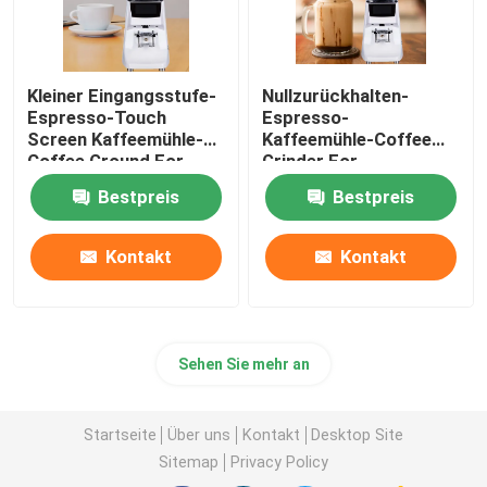
Kleiner Eingangsstufe-
Nullzurückhalten-
Espresso-Touch
Espresso-
Screen Kaffeemühle-
Kaffeemühle-Coffee
Coffee Ground For-
Grinder For-
Anfänger
Kaffeemaschine
Bestpreis
Bestpreis
Kontakt
Kontakt
Sehen Sie mehr an
Startseite
Über uns
Kontakt
Desktop Site
Sitemap
Privacy Policy