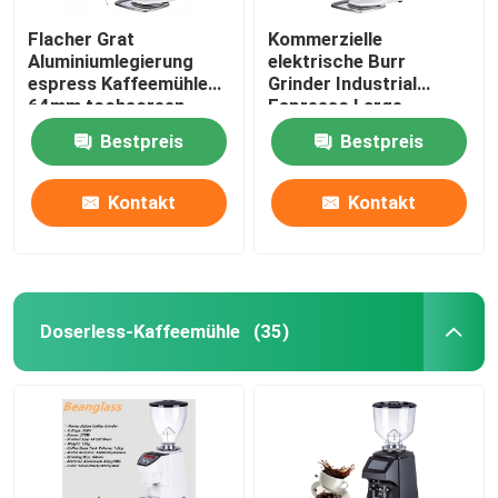
Flacher Grat
Kommerzielle
Aluminiumlegierung
elektrische Burr
espress Kaffeemühle
Grinder Industrial
64mm tochscreen
Espresso Large-
Schleifer
Berufskaffeemühlen
Bestpreis
Bestpreis
Kontakt
Kontakt
Doserless-Kaffeemühle
(35)