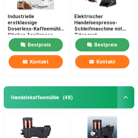
Industrielle
Elektrischer
erstklassige
Handelsespresso-
Doserless-Kaffeemühle
Schleifmaschine mit
Kitchen Appliances
Titangrat
Bestpreis
Bestpreis
Kontakt
Kontakt
Handelskaffeemühle
(48)