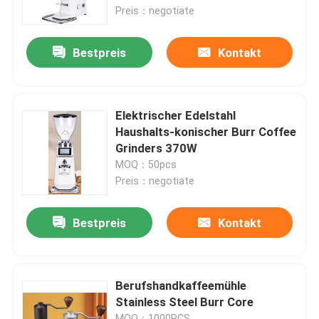
Preis：negotiate
Über uns
Bestpreis
Kontakt
Fabrik-Ausflug
Elektrischer Edelstahl
Qualitätskontrolle
Haushalts-konischer Burr Coffee
Grinders 370W
MOQ：50pcs
Treten Sie mit uns in Verbindung
Preis：negotiate
Fälle
Bestpreis
Kontakt
Kaffeebohneschleifer
Berufshandkaffeemühle
Stainless Steel Burr Core
Burr Coffee Grinder
MOQ：1000PCS