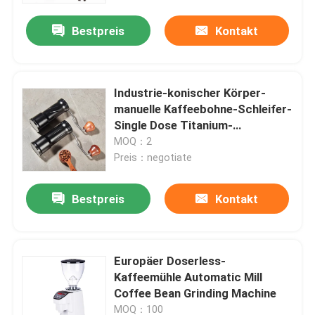
Bestpreis
Kontakt
Industrie-konischer Körper-
manuelle Kaffeebohne-Schleifer-
Single Dose Titanium-
Beschichtung
MOQ：2
Preis：negotiate
Bestpreis
Kontakt
Haus
Europäer Doserless-
Produkte
Kaffeemühle Automatic Mill
Coffee Bean Grinding Machine
VR Show
MOQ：100