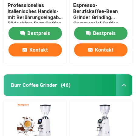
Professionelles
Espresso-
italienisches Handels-
Berufskaffee-Bean
mit Berührungseingabe
Grinder Grinding
Bildschirm Burr Coffee
Commercial Coffee-
Bean Grinder Withs LED
Schleifer
Bestpreis
Bestpreis
Kontakt
Kontakt
Burr Coffee Grinder
(46)