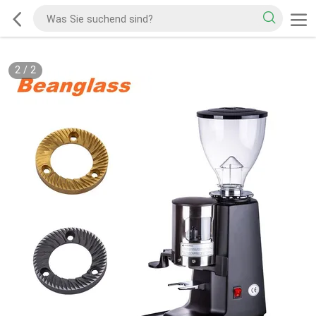
2
/
2