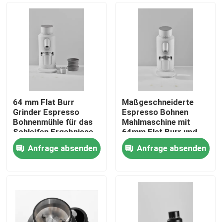
64 mm Flat Burr
Maßgeschneiderte
Grinder Espresso
Espresso Bohnen
Bohnenmühle für das
Mahlmaschine mit
Schleifen Ergebnisse
64mm Flat Burr und
120g Kapazität
Anfrage absenden
Anfrage absenden
Haus
Produkte
VR Show