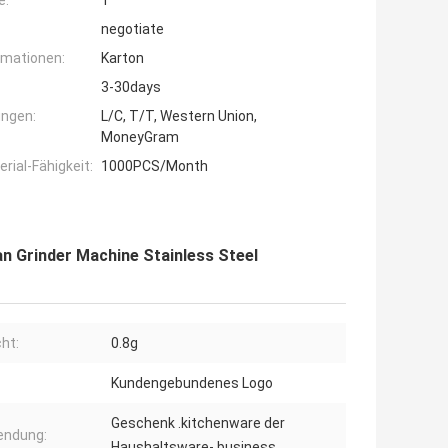
e:
1
negotiate
rmationen:
Karton
3-30days
ngen:
L/C, T/T, Western Union,
MoneyGram
ial-Fähigkeit:
1000PCS/Month
an Grinder Machine Stainless Steel
ht:
0.8g
Kundengebundenes Logo
Geschenk .kitchenware der
endung:
Haushaltsware-.business