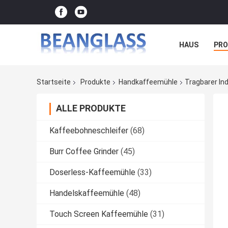
HAUS
PR
FÄLLE
Startseite
Produkte
Handkaffeemühle
Tragbarer In
ALLE PRODUKTE
Kaffeebohneschleifer
(68)
Burr Coffee Grinder
(45)
Doserless-Kaffeemühle
(33)
Handelskaffeemühle
(48)
Touch Screen Kaffeemühle
(31)