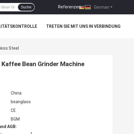
Referenzen
|
German
Suche
LITÄTSKONTROLLE
TRETEN SIE MIT UNS IN VERBINDUNG
less Steel
er Kaffee Bean Grinder Machine
China
beanglass
CE
BGM
and AGB: