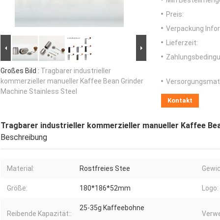
Min Bestellmeng
Preis:
Verpackung Info
Lieferzeit:
Zahlungsbedingu
Großes Bild :
Tragbarer industrieller
kommerzieller manueller Kaffee Bean Grinder
Versorgungsmater
Machine Stainless Steel
Kontakt
Tragbarer industrieller kommerzieller manueller Kaffee Be
Beschreibung
Material:
Rostfreies Stee
Gewic
Größe:
180*186*52mm
Logo:
25-35g Kaffeebohne
Reibende Kapazität::
Verw