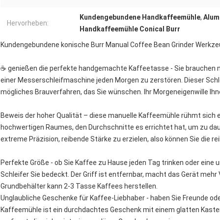
Kundengebundene Handkaffeemühle
,
Alum
Hervorheben:
Handkaffeemühle Conical Burr
Kundengebundene konische Burr Manual Coffee Bean Grinder Werkzeug
☕ genießen die perfekte handgemachte Kaffeetasse - Sie brauchen n
einer Messerschleifmaschine jeden Morgen zu zerstören. Dieser Schle
mögliches Brauverfahren, das Sie wünschen. Ihr Morgeneigenwille Ih
Beweis der hoher Qualität – diese manuelle Kaffeemühle rühmt sich
hochwertigen Raumes, den Durchschnitte es errichtet hat, um zu dauer
extreme Präzision, reibende Stärke zu erzielen, also können Sie die r
Perfekte Größe - ob Sie Kaffee zu Hause jeden Tag trinken oder eine
Schleifer Sie bedeckt. Der Griff ist entfernbar, macht das Gerät mehr Ve
Grundbehälter kann 2-3 Tasse Kaffees herstellen.
Unglaubliche Geschenke für Kaffee-Liebhaber - haben Sie Freunde ode
Kaffeemühle ist ein durchdachtes Geschenk mit einem glatten Kaste