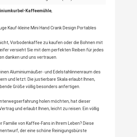
iniumkurbel-Kaffeemühle
,
e Kauf-kleine Mini Hand Crank Design Portables
icht, Vorbodenkaffee zu kaufen oder die Bohnen mit
ifer versieht Sie mit dem perfekten Reiben für jedes
nen danken und uns vertrauen.
 einen Aluminiumäußer- und Edelstahlinnenraum des
n und letzt. Die justierbare Skala erlaubt Ihnen,
eibende Größe völlig besonders anfertigen.
 unterwegserfahrung holen möchten, hat dieser
rtrag und erlaubt Ihnen, leicht zu reisen. Ein völlig
r Familie von Kaffee-Fans in Ihrem Leben? Diese
nentwurf, der eine schöne Reinigungsbürste