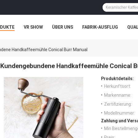
ODUKTE
VR SHOW
ÜBER UNS
FABRIK-AUSFLUG
QUA
dene Handkaffeemühle Conical Burr Manual
Kundengebundene Handkaffeemühle Conical B
Produktdetails:
Herkunftsort:
Markenname:
Zertifizierung:
Modellnummer:
Zahlung und Vers
Min Bestellmeng
Preis: