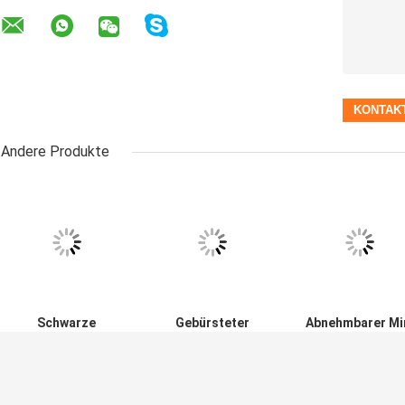
,
Größe und Tag:
Justierbare Handkaffeemühle
Manueller Kaffee Bea
Keramischer Kaffee Bean Grinder Aluminium
Kontaktdaten
NINGBO GRIND ELECTRIC APPLIANCE CO., LTD
Senden Sie
Ansprechpartner:
Mr. LIU
Telefon:
18968325918