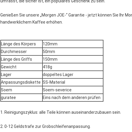
umfasst, die sicher ist, ein populäres Geschenk zu sein.
Genießen Sie unsere „Morgen JOE-“ Garantie - jetzt können Sie Ihr 
handwerklichem Kaffee erhöhen.
Länge des Körpers
120mm
Durchmesser
50mm
Länge des Griffs
150mm
Gewicht
418g
Lager
doppeltes Lager
Anpassungsdiskette
SS-Material
Soem
Soem-severice
guratee
Eins nach dem anderen prüfen
1. Reinigungszyklus: alle Teile können auseinanderzubauen sein.
2. 0-12 Geldstrafe zur Grobschleifenanpassung.