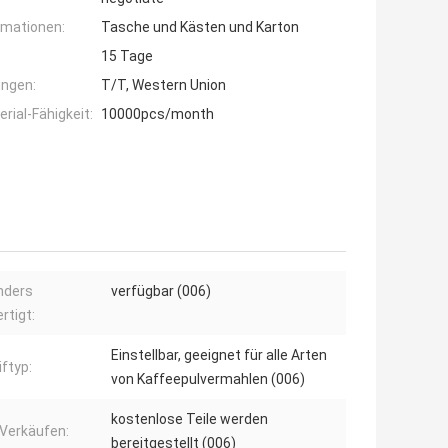
rmationen:
Tasche und Kästen und Karton
15 Tage
ngen:
T/T, Western Union
ial-Fähigkeit:
10000pcs/month
nders
verfügbar (006)
rtigt:
Einstellbar, geeignet für alle Arten
iftyp:
von Kaffeepulvermahlen (006)
kostenlose Teile werden
Verkäufen:
bereitgestellt (006)