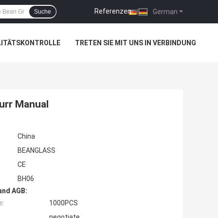
Referenzen
|
German
Suche
LITÄTSKONTROLLE
TRETEN SIE MIT UNS IN VERBINDUNG
urr Manual
China
BEANGLASS
CE
BH06
and AGB:
e:
1000PCS
negotiate