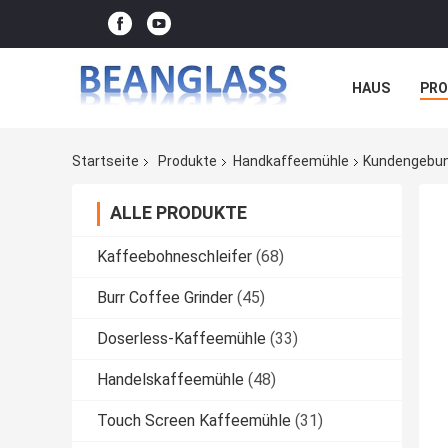
HAUS
PR
FÄLLE
Startseite
Produkte
Handkaffeemühle
Kundengebun
ALLE PRODUKTE
Kaffeebohneschleifer
(68)
Burr Coffee Grinder
(45)
Doserless-Kaffeemühle
(33)
Handelskaffeemühle
(48)
Touch Screen Kaffeemühle
(31)