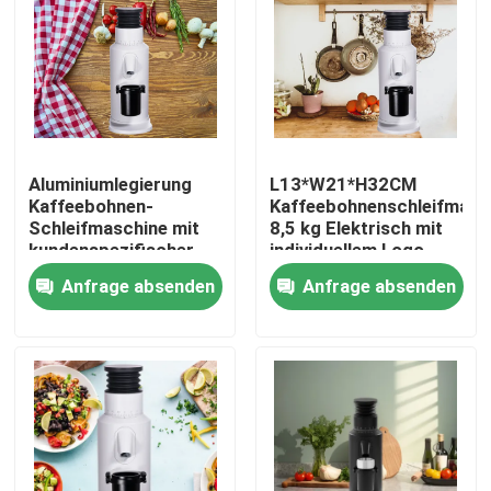
Über uns
Fabrik-Ausflug
Aluminiumlegierung
L13*W21*H32CM
Qualitätskontrolle
Kaffeebohnen-
Kaffeebohnenschleifmasc
Schleifmaschine mit
8,5 kg Elektrisch mit
kundenspezifischer
individuellem Logo
Treten Sie mit uns in Verbindung
Bandbreite von 110V-
Anfrage absenden
Anfrage absenden
220V 120g
Fälle
Kaffeebohneschleifer
Burr Coffee Grinder