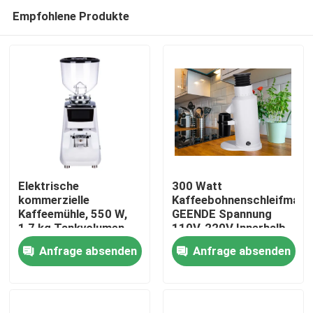
Empfohlene Produkte
Elektrische
300 Watt
kommerzielle
Kaffeebohnenschleifmasc
Kaffeemühle, 550 W,
GEENDE Spannung
Haus
1,7 kg Tankvolumen,
110V-220V Innerhalb
Online-Herstellung
von L13*W21*H32CM
Anfrage absenden
Anfrage absenden
Produkte
VR Show