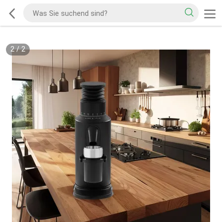
2
/
2