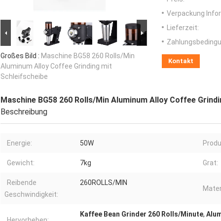
Verpackung Info
Lieferzeit:
Zahlungsbedingu
Großes Bild :
Maschine BG58 260 Rolls/Min
Kontakt
Aluminum Alloy Coffee Grinding mit
Schleifscheibe
Maschine BG58 260 Rolls/Min Aluminum Alloy Coffee Grindi
Beschreibung
Energie:
50W
Produ
Gewicht:
7kg
Grat:
Reibende
260ROLLS/MIN
Mater
Geschwindigkeit:
Kaffee Bean Grinder 260 Rolls/Minute
,
Alum
Hervorheben: