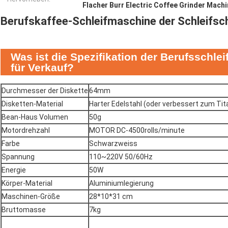
Flacher Burr Electric Coffee Grinder Mach
Berufskaffee-Schleifmaschine der Schleifsc
Was ist die Spezifikation der Berufsschl
für Verkauf?
Durchmesser der Diskette
64mm
Disketten-Material
Harter Edelstahl (oder
verbessert zum Tit
Bean-Haus Volumen
50g
Motordrehzahl
MOTOR DC-4500rolls/minute
Farbe
Schwarzweiss
Spannung
110~220V 50/60Hz
Energie
50W
Körper-Material
Aluminiumlegierung
Maschinen-Größe
28*10*31 cm
Bruttomasse
7kg