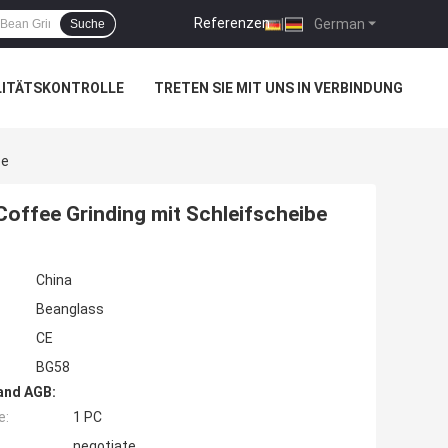
Referenzen
|
German
Suche
LITÄTSKONTROLLE
TRETEN SIE MIT UNS IN VERBINDUNG
be
offee Grinding mit Schleifscheibe
China
Beanglass
CE
BG58
and AGB:
e:
1 PC
negotiate