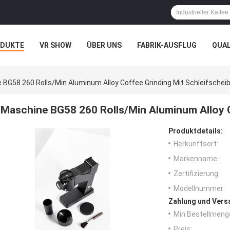
ODUKTE
VR SHOW
ÜBER UNS
FABRIK-AUSFLUG
QUA
 BG58 260 Rolls/Min Aluminum Alloy Coffee Grinding Mit Schleifschei
Maschine BG58 260 Rolls/Min Aluminum Alloy C
Produktdetails:
Herkunftsort:
Markenname:
Zertifizierung:
Modellnummer:
Zahlung und Vers
Min Bestellmeng
Preis: