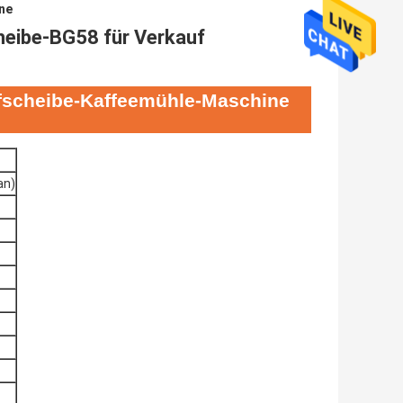
ine
heibe-BG58 für Verkauf
eifscheibe-Kaffeemühle-Maschine
an
)