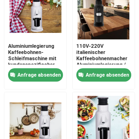
Über uns
Fabrik-Ausflug
Aluminiumlegierung
110V-220V
Kaffeebohnen-
italienischer
Qualitätskontrolle
Schleifmaschine mit
Kaffeebohnenmacher
kundenspezifischer
Aluminiumlegierung /
Bandbreite von 110V-
Zinklegierung
Anfrage absenden
Anfrage absenden
Treten Sie mit uns in Verbindung
220V 120g
Fälle
Kaffeebohneschleifer
Burr Coffee Grinder