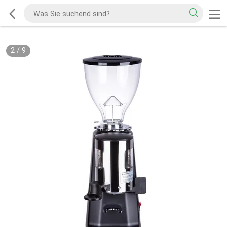
2
/
9