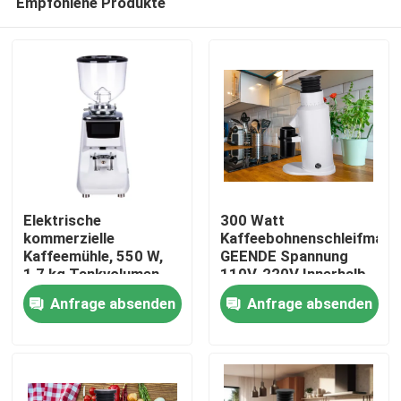
Empfohlene Produkte
Elektrische
300 Watt
kommerzielle
Kaffeebohnenschleifmasc
Kaffeemühle, 550 W,
GEENDE Spannung
1,7 kg Tankvolumen,
110V-220V Innerhalb
Haus
Online-Herstellung
von L13*W21*H32CM
Anfrage absenden
Anfrage absenden
Produkte
VR Show