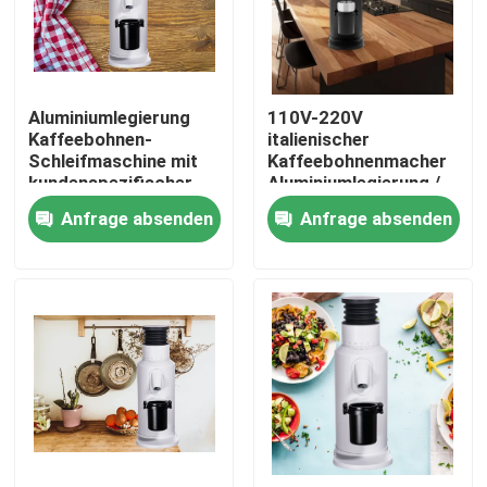
Über uns
Aluminiumlegierung
110V-220V
Fabrik-Ausflug
Kaffeebohnen-
italienischer
Schleifmaschine mit
Kaffeebohnenmacher
kundenspezifischer
Aluminiumlegierung /
Qualitätskontrolle
Bandbreite von 110V-
Zinklegierung
Anfrage absenden
Anfrage absenden
220V 120g
Treten Sie mit uns in Verbindung
Fälle
Kaffeebohneschleifer
Burr Coffee Grinder