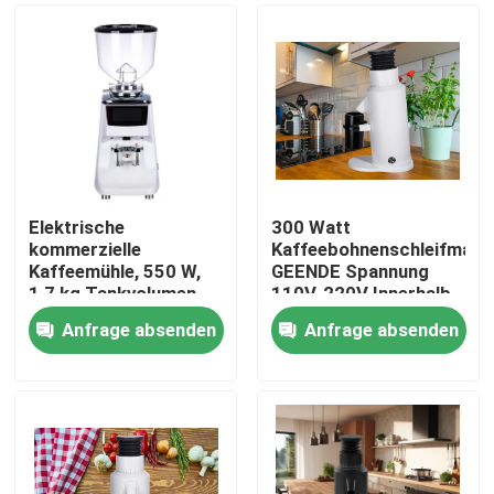
Elektrische
300 Watt
kommerzielle
Kaffeebohnenschleifmasc
Kaffeemühle, 550 W,
GEENDE Spannung
1,7 kg Tankvolumen,
110V-220V Innerhalb
Online-Herstellung
von L13*W21*H32CM
Anfrage absenden
Anfrage absenden
Haus
Produkte
VR Show