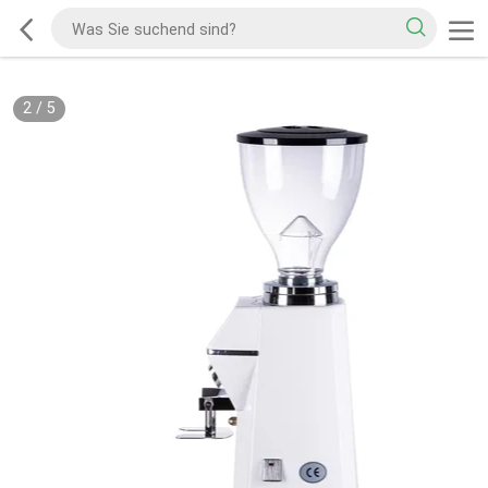
2
/
5