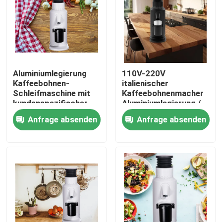
Über uns
Fabrik-Ausflug
Aluminiumlegierung
110V-220V
Kaffeebohnen-
italienischer
Qualitätskontrolle
Schleifmaschine mit
Kaffeebohnenmacher
kundenspezifischer
Aluminiumlegierung /
Bandbreite von 110V-
Zinklegierung
Anfrage absenden
Anfrage absenden
Treten Sie mit uns in Verbindung
220V 120g
Fälle
Kaffeebohneschleifer
Burr Coffee Grinder