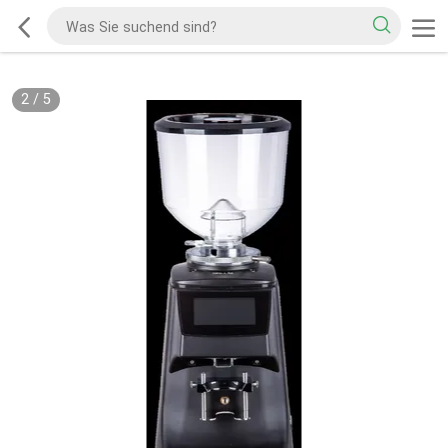
2
/
5