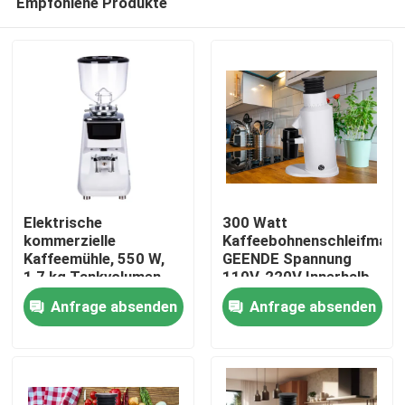
Empfohlene Produkte
Elektrische
300 Watt
kommerzielle
Kaffeebohnenschleifmasc
Kaffeemühle, 550 W,
GEENDE Spannung
1,7 kg Tankvolumen,
110V-220V Innerhalb
Haus
Online-Herstellung
von L13*W21*H32CM
Anfrage absenden
Anfrage absenden
Produkte
VR Show