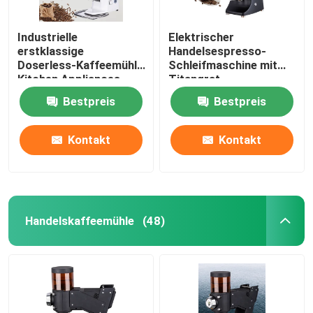
Industrielle
Elektrischer
erstklassige
Handelsespresso-
Doserless-Kaffeemühle
Schleifmaschine mit
Kitchen Appliances
Titangrat
Bestpreis
Bestpreis
Kontakt
Kontakt
Handelskaffeemühle
(48)