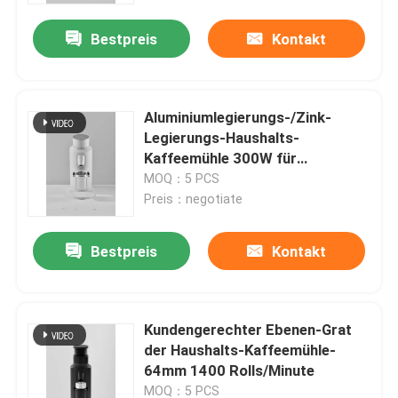
Bestpreis
Kontakt
Aluminiumlegierungs-/Zink-
Legierungs-Haushalts-
Kaffeemühle 300W für
Hauptgebrauch
MOQ：5 PCS
Preis：negotiate
Bestpreis
Kontakt
Haus
Kundengerechter Ebenen-Grat
Produkte
der Haushalts-Kaffeemühle-
64mm 1400 Rolls/Minute
VR Show
MOQ：5 PCS