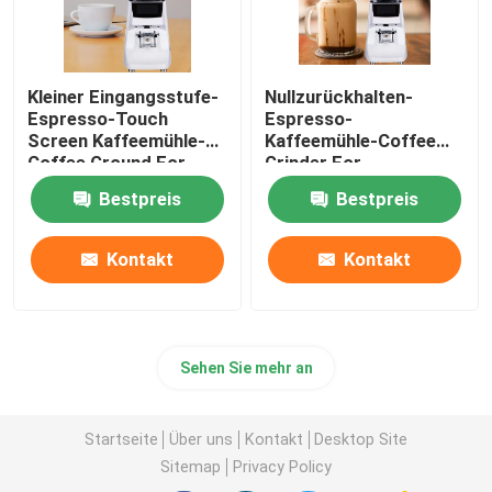
Kleiner Eingangsstufe-
Nullzurückhalten-
Espresso-Touch
Espresso-
Screen Kaffeemühle-
Kaffeemühle-Coffee
Coffee Ground For-
Grinder For-
Anfänger
Kaffeemaschine
Bestpreis
Bestpreis
Kontakt
Kontakt
Sehen Sie mehr an
Startseite
Über uns
Kontakt
Desktop Site
Sitemap
Privacy Policy