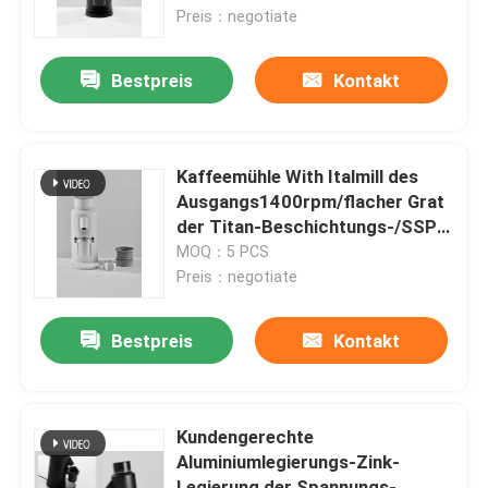
Preis：negotiate
Über uns
Bestpreis
Kontakt
Fabrik-Ausflug
Kaffeemühle With Italmill des
Qualitätskontrolle
Ausgangs1400rpm/flacher Grat
der Titan-Beschichtungs-/SSP
des Blatt-64mm
MOQ：5 PCS
Treten Sie mit uns in Verbindung
Preis：negotiate
Fälle
Bestpreis
Kontakt
Kaffeebohneschleifer
Kundengerechte
Aluminiumlegierungs-Zink-
Burr Coffee Grinder
Legierung der Spannungs-