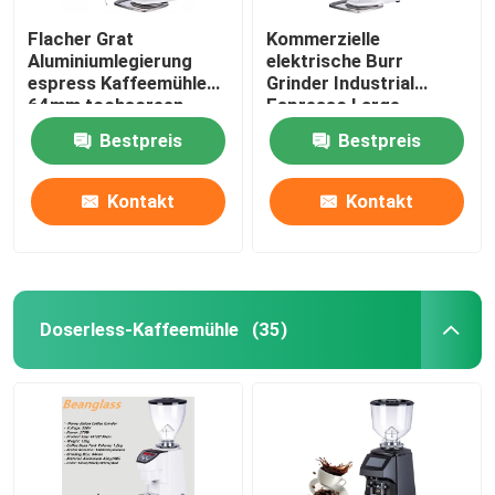
Flacher Grat
Kommerzielle
Aluminiumlegierung
elektrische Burr
espress Kaffeemühle
Grinder Industrial
64mm tochscreen
Espresso Large-
Schleifer
Berufskaffeemühlen
Bestpreis
Bestpreis
Kontakt
Kontakt
Doserless-Kaffeemühle
(35)