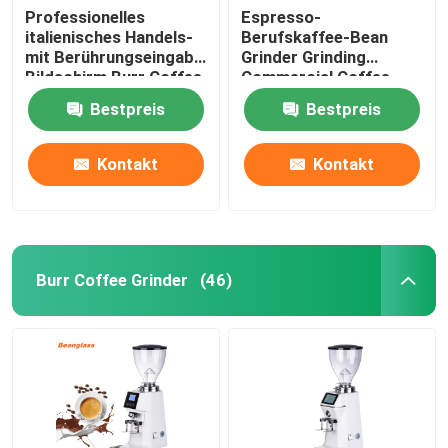
Professionelles
Espresso-
italienisches Handels-
Berufskaffee-Bean
mit Berührungseingabe
Grinder Grinding
Bildschirm Burr Coffee
Commercial Coffee-
Bean Grinder Withs LED
Schleifer
Bestpreis
Bestpreis
Kontakt
Kontakt
Burr Coffee Grinder
(46)