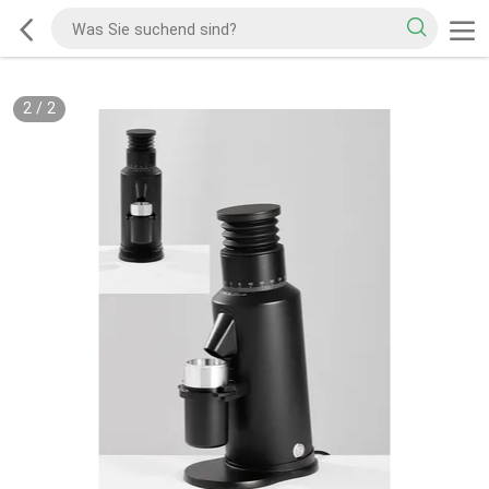
2
/
2