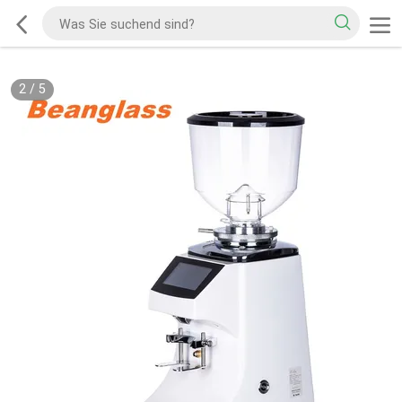
2
/
5