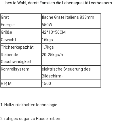
beste Wahl, damit Familien die Lebensqualität verbessern.
Grat
flache Grate Italiens 833mm
Energie
550W
Größe
42*13*56CM
Gewicht
16kgs
Trichterkapazität
1.7kgs
Reibende
20-25kgs/h
Geschwindigkeit
Kontrollsystem
elektrische Steuerung des
Bildschirm-
R.P, M
1500
1. Nullzurückhaltentechnologie.
2. ruhiges sogar zu Hause reiben.