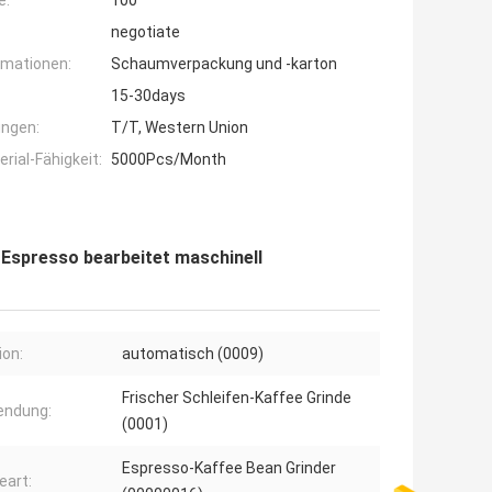
e:
100
negotiate
rmationen:
Schaumverpackung und -karton
15-30days
ngen:
T/T, Western Union
ial-Fähigkeit:
5000Pcs/Month
Espresso bearbeitet maschinell
ion:
automatisch (0009)
Frischer Schleifen-Kaffee Grinde
endung:
(0001)
Espresso-Kaffee Bean Grinder
eart: