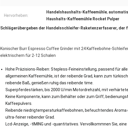
Handelshaushalts-Kaffeemühle
,
automatis
Hervorheben:
Haushalts-Kaffeemühle Rocket Pulper
Schlägerübergeben der Handelsschleifer-Raketenzerfaserer, der 
Konischer Burr Espresso Coffee Grinder mit 24 Kaffeebohne-Schleifer
elektrischem für 2-12 Schalen
Hohe Präzisions-Reiben: Stepless-Feineinstellung, passend für all
allgemeinen Kaffeemühle, ist der reibende Grad, kann zum türkische
reibende Baß, genießen ruhig das reibende time.️
Superpferdestärken, bis 2000 U/min Motordrehzahl, mit verhärtet
Keine Komponente, kann zum Behälter oder zum Griff, bedienungsfr
Kaffeepulvers.
Reibende niedrigtemperaturkaffeebohnen, befeuchtendes Aroma d
ultra-feiner reibender Grad.
Lcd-Anzeige, -tIMING und -quantitatives. Vervollkommnen Sie, eine