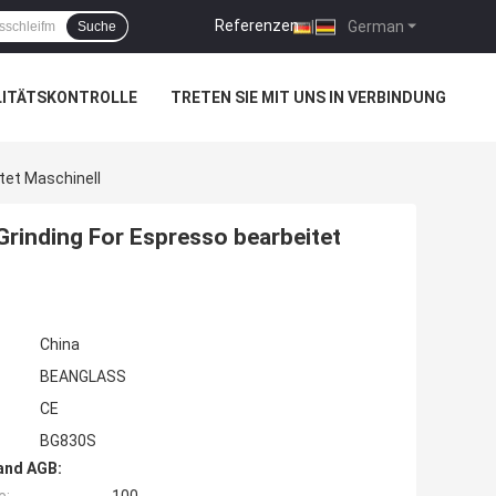
Referenzen
|
German
Suche
LITÄTSKONTROLLE
TRETEN SIE MIT UNS IN VERBINDUNG
tet Maschinell
rinding For Espresso bearbeitet
China
BEANGLASS
CE
BG830S
and AGB: