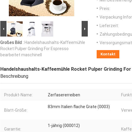
Min Bestellmeng
Preis:
Verpackung Info
Lieferzeit:
Zahlungsbedingu
Großes Bild :
Handelshaushalts-Kaffeemühle
Versorgungsmater
Rocket Pulper Grinding For Espresso
Kontakt
bearbeitet maschinell
Handelshaushalts-Kaffeemühle Rocket Pulper Grinding For 
Beschreibung
Produkt-Name:
Zerfasererreiben
Funkt
83mm Italien flache Grate (0003)
Blatt-Größe:
Verw
1-jährig (000012)
Garantie:
Kaffe