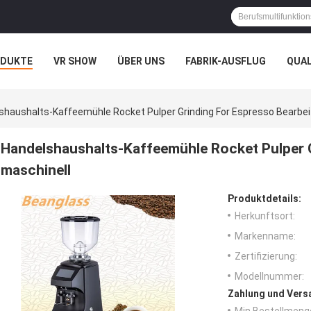
ODUKTE
VR SHOW
ÜBER UNS
FABRIK-AUSFLUG
QUA
shaushalts-Kaffeemühle Rocket Pulper Grinding For Espresso Bearbei
Handelshaushalts-Kaffeemühle Rocket Pulper G
maschinell
Produktdetails:
Herkunftsort:
Markenname:
Zertifizierung:
Modellnummer:
Zahlung und Vers