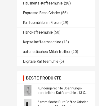
Haushalts-Kaffeemühle
(28)
Espresso Bean Grinder
(56)
Kaffeemühle im Freien
(29)
Handkaffeemühle
(50)
Kapselkaffeemaschine
(13)
automatisches Milch frother
(20)
Digitale Kaffeemühle
(6)
BESTE PRODUKTE
Kundengerechte Spannungs-
persönliche Kaffeemühle L13 X
W21 X H32CM
64mm flache Burr Coffee Grinder