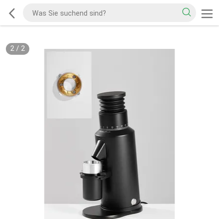
2
/
2