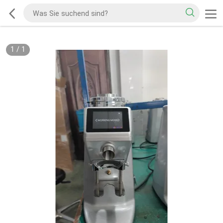
1
/
1