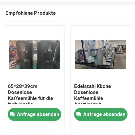
Empfohlene Produkte
65*28*39cm
Edelstahl Küche
Dosenlose
Dosenlose
Haus
Kaffeemühle für die
Kaffeemühle
individuelle
Ausrüstung
Kaffeepulvermahlung
Dauerhafte Leistung
Anfrage absenden
Anfrage absenden
Produkte
VR Show