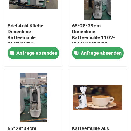
Über uns
Edelstahl Küche
65*28*39cm
Dosenlose
Dosenlose
Fabrik-Ausflug
Kaffeemühle
Kaffeemühle 110V-
Ausrüstung
220V Spannung
Dauerhafte Leistung
Schwarz / Weiß
Anfrage absenden
Anfrage absenden
Qualitätskontrolle
Treten Sie mit uns in Verbindung
Fälle
Kaffeebohneschleifer
Burr Coffee Grinder
65*28*39cm
Kaffeemühle aus