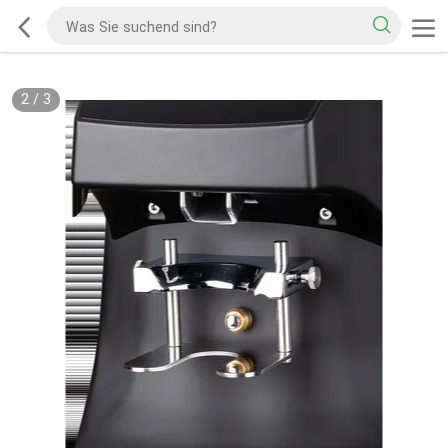
2
/
3