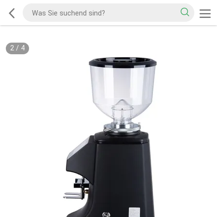
2
/
4