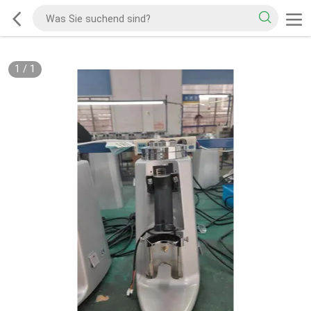
1
/
1