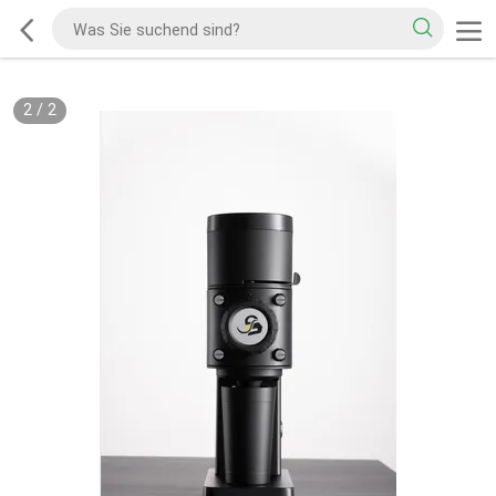
2
/
2