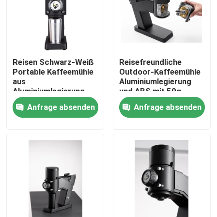
Über uns
Fabrik-Ausflug
Reisen Schwarz-Weiß
Reisefreundliche
Portable Kaffeemühle
Outdoor-Kaffeemühle
aus
Aluminiumlegierung
Qualitätskontrolle
Aluminiumlegierung
und ABS mit 50g
und ABS
Schleifleistung
Anfrage absenden
Anfrage absenden
Treten Sie mit uns in Verbindung
Fälle
Kaffeebohneschleifer
Burr Coffee Grinder