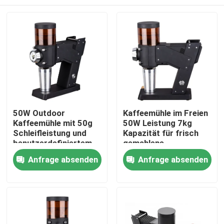
50W Outdoor
Kaffeemühle im Freien
Kaffeemühle mit 50g
50W Leistung 7kg
Schleifleistung und
Kapazität für frisch
benutzerdefiniertem
gemahlene
Logo
Kaffeeliebhaber
Haus
Anfrage absenden
Anfrage absenden
Produkte
VR Show