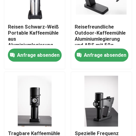
Über uns
Reisen Schwarz-Weiß
Reisefreundliche
Portable Kaffeemühle
Outdoor-Kaffeemühle
Fabrik-Ausflug
aus
Aluminiumlegierung
Aluminiumlegierung
und ABS mit 50g
und ABS
Schleifleistung
Anfrage absenden
Anfrage absenden
Qualitätskontrolle
Treten Sie mit uns in Verbindung
Fälle
Kaffeebohneschleifer
Burr Coffee Grinder
Tragbare Kaffeemühle
Spezielle Frequenz