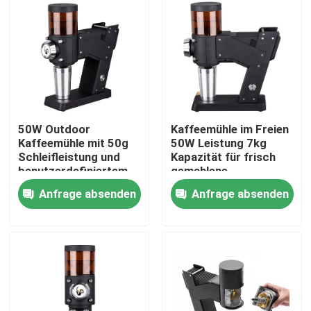
50W Outdoor
Kaffeemühle im Freien
Kaffeemühle mit 50g
50W Leistung 7kg
Schleifleistung und
Kapazität für frisch
benutzerdefiniertem
gemahlene
Logo
Kaffeeliebhaber
Anfrage absenden
Anfrage absenden
Haus
Produkte
VR Show