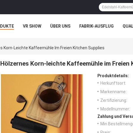
ODUKTE
VR SHOW
ÜBER UNS
FABRIK-AUSFLUG
QUA
s Korn-Leichte Kaffeemühle Im Freien Kitchen Supplies
Hölzernes Korn-leichte Kaffeemühle im Freien 
Produktdetails:
Herkunftsort:
Markenname:
Zertifizierung:
Modellnummer:
Zahlung und Vers
Min Bestellmeng
Preis: