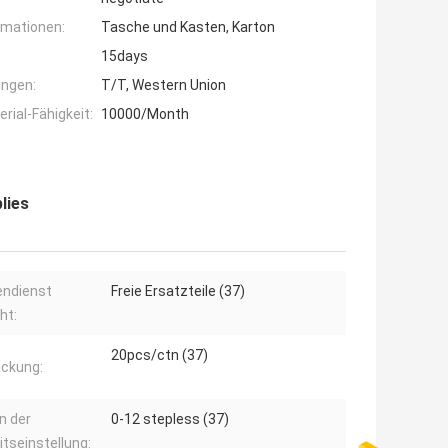
rmationen:
Tasche und Kasten, Karton
15days
ngen:
T/T, Western Union
ial-Fähigkeit:
10000/Month
lies
endienst
Freie Ersatzteile (37)
ht:
20pcs/ctn (37)
ckung:
n der
0-12 stepless (37)
itseinstellung: