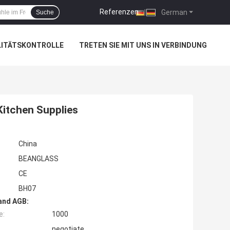
Referenzen
|
German
Suche
LITÄTSKONTROLLE
TRETEN SIE MIT UNS IN VERBINDUNG
Kitchen Supplies
China
BEANGLASS
CE
BH07
and AGB:
e:
1000
negotiate