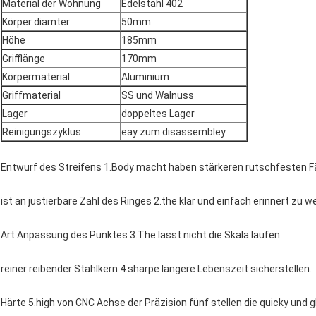
Material der Wohnung
Edelstahl 402
Körper diamter
50mm
Höhe
185mm
Grifflänge
170mm
Körpermaterial
Aluminium
Griffmaterial
SS und Walnuss
Lager
doppeltes Lager
Reinigungszyklus
eay zum disassembley
Entwurf des Streifens 1.Body macht haben stärkeren rutschfesten Fä
ist an justierbare Zahl des Ringes 2.the klar und einfach erinnert zu w
Art Anpassung des Punktes 3.The lässt nicht die Skala laufen.
reiner reibender Stahlkern 4.sharpe längere Lebenszeit sicherstellen.
Härte 5.high von CNC Achse der Präzision fünf stellen die quicky und