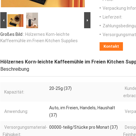
Verpackung Info
Lieferzeit:
Zahlungsbedingu
Großes Bild :
Hölzernes Korn-leichte
Versorgungsmater
Kaffeemühle im Freien Kitchen Supplies
Kontakt
Hölzernes Korn-leichte Kaffeemühle im Freien Kitchen Supp
Beschreibung
20-25g (37)
Kund
Kapazität:
erbrac
Auto, im Freien, Handels, Haushalt
Anwendung:
Verpa
(37)
Versorgungsmaterial-
00000-teilig/Stücke pro Monat (37)
Desig
Fähigkeit:
Feinhe