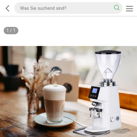
1
/
1