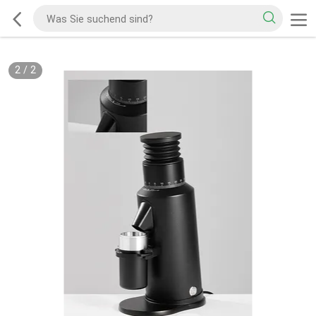
2
/
2