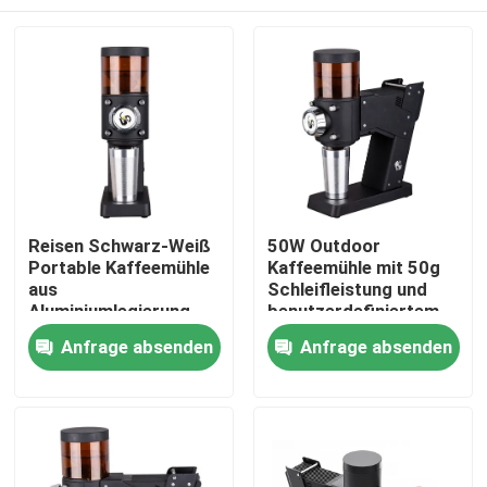
Reisen Schwarz-Weiß
50W Outdoor
Portable Kaffeemühle
Kaffeemühle mit 50g
aus
Schleifleistung und
Aluminiumlegierung
benutzerdefiniertem
und ABS
Logo
Haus
Anfrage absenden
Anfrage absenden
Produkte
VR Show