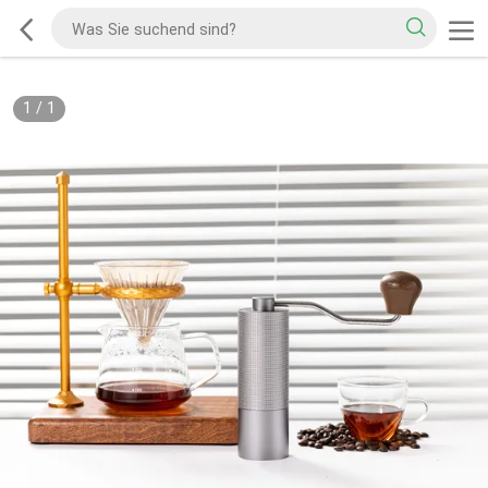
1
/
1