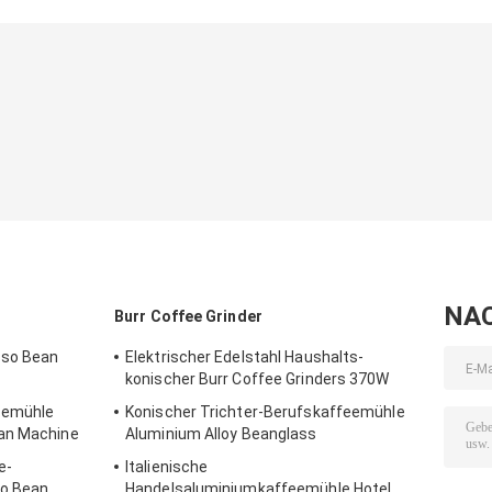
Andere Produkte
Aluminiumlegierungs-
Hauptespresso-
Hölzernes Korn
feste hölzerne Griff-
Kaffeemühle-
leichte
Kaffeemühle im
Kurbel-Mini
Kaffeemühle i
Freien Hand
Handle Portable
Freien Kitchen