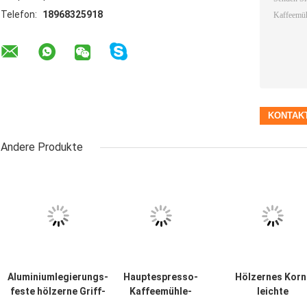
,
Größe und Tag:
Tragbare Kaffeemühle im Freien
Edelstahl-Kaffeemü
Kontaktdaten
NINGBO GRIND ELECTRIC APPLIANCE CO., LTD
Senden Sie
Ansprechpartner:
Mr. LIU
Telefon:
18968325918