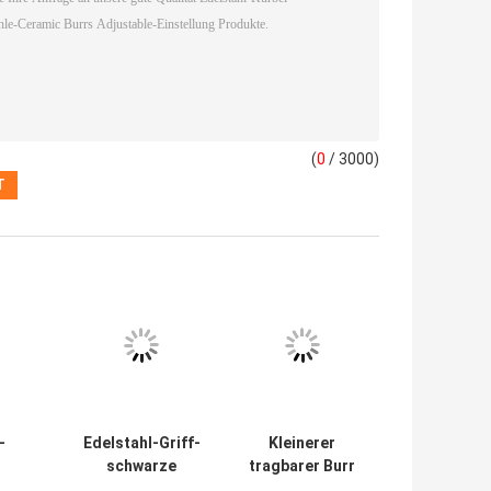
,
hle im Freien
Berufskaffeemühle Custom Logo
 Ihre Anfrage direkt an uns