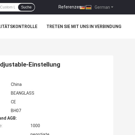
Referenzen
|
German
Suche
LITÄTSKONTROLLE
TRETEN SIE MIT UNS IN VERBINDUNG
djustable-Einstellung
China
BEANGLASS
CE
BH07
and AGB:
e:
1000
negotiate