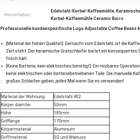
Edelstahl-Kurbel-Kaffeemühle
,
Keramische
Hervorheben:
Kurbel-Kaffeemühle Ceramic Burrs
Professionelle kundenspezifische Logo Adjustable Coffee Beans
[Material der hohen Qualität]: Gemacht vom Edelstahl, ist die Kaff
Zeit steht. Der keramische Gratschleifer bietet ein konsequentes
frisch hält.
[Keine Batterie, kein elektrisches benötigt]: Ein reizbares Opera
keine elektrischen oder batteriebetriebenen Teile. Die manuelle Ka
großes Schleifen geben, jedes Mal wenn Sie es verwenden!
Material der Wohnung
Edelstahl 402
Körper diamter
50mm
Höhe
185mm
Grifflänge
170mm
Körpermaterial
Aluminium
Griffmaterial
SS und Walnuss