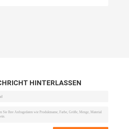
(
0
/ 3000)
-
Edelstahl-Griff-
Kleinerer
schwarze
tragbarer Burr
m
AluminiumKaffeemühle
Plastic Outdoor
With Burr
Coffee Grinder