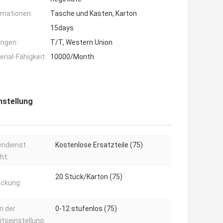
rmationen:
Tasche und Kasten, Karton
15days
ngen:
T/T, Western Union
ial-Fähigkeit:
10000/Month
nstellung
endienst
Kostenlose Ersatzteile (75)
ht:
20 Stück/Karton (75)
ckung:
n der
0-12 stufenlos (75)
itseinstellung: