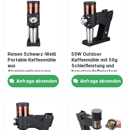
Reisen Schwarz-Weiß
50W Outdoor
Portable Kaffeemühle
Kaffeemühle mit 50g
aus
Schleifleistung und
Aluminiumlegierung
benutzerdefiniertem
und ABS
Logo
Anfrage absenden
Anfrage absenden
Haus
Produkte
VR Show