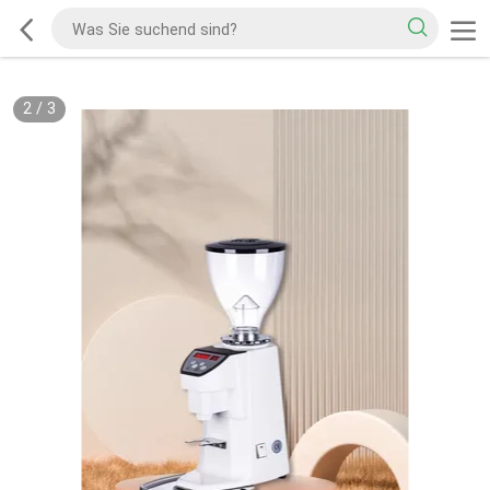
2
/
3