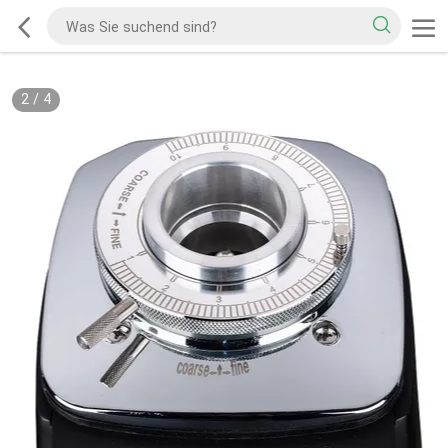
2
/
4