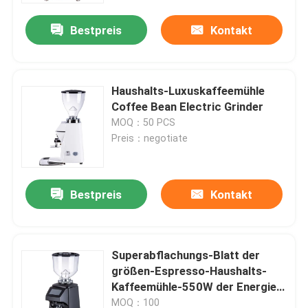
Bestpreis
Kontakt
Haushalts-Luxuskaffeemühle
Coffee Bean Electric Grinder
MOQ：50 PCS
Preis：negotiate
Bestpreis
Kontakt
Haus
Superabflachungs-Blatt der
Produkte
größen-Espresso-Haushalts-
Kaffeemühle-550W der Energie-
83mm
VR Show
MOQ：100