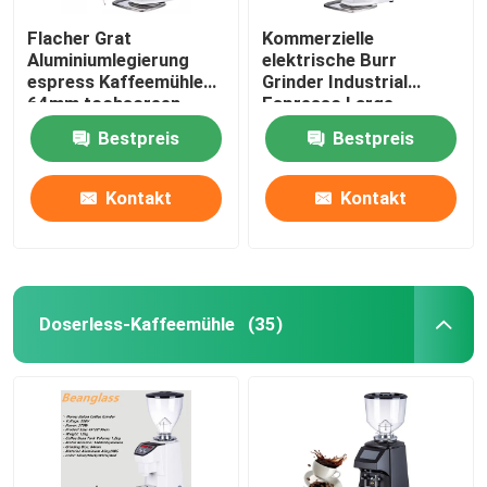
Flacher Grat
Kommerzielle
Aluminiumlegierung
elektrische Burr
espress Kaffeemühle
Grinder Industrial
64mm tochscreen
Espresso Large-
Schleifer
Berufskaffeemühlen
Bestpreis
Bestpreis
Kontakt
Kontakt
Doserless-Kaffeemühle
(35)