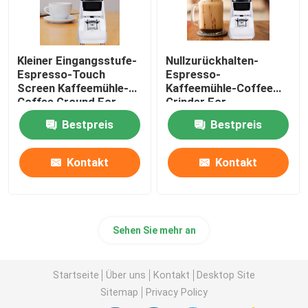
Kleiner Eingangsstufe-
Nullzurückhalten-
Espresso-Touch
Espresso-
Screen Kaffeemühle-
Kaffeemühle-Coffee
Coffee Ground For-
Grinder For-
Anfänger
Kaffeemaschine
Bestpreis
Bestpreis
Kontakt
Kontakt
Sehen Sie mehr an
Startseite
Über uns
Kontakt
Desktop Site
Sitemap
Privacy Policy