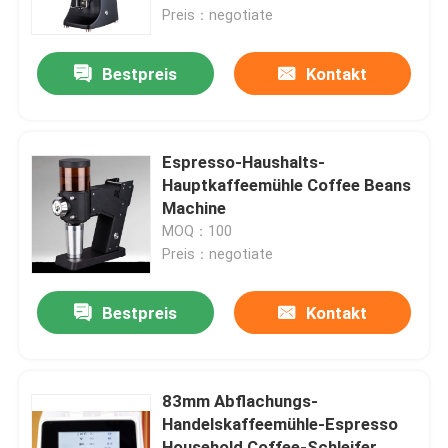
Preis：negotiate
Über uns
Bestpreis
Kontakt
Fabrik-Ausflug
Espresso-Haushalts-
Qualitätskontrolle
Hauptkaffeemühle Coffee Beans
Machine
MOQ：100
Treten Sie mit uns in Verbindung
Preis：negotiate
Fälle
Bestpreis
Kontakt
Kaffeebohneschleifer
83mm Abflachungs-
Handelskaffeemühle-Espresso
Burr Coffee Grinder
Household Coffee-Schleifer