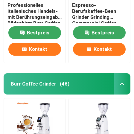
Professionelles
Espresso-
italienisches Handels-
Berufskaffee-Bean
mit Berührungseingabe
Grinder Grinding
Bildschirm Burr Coffee
Commercial Coffee-
Bean Grinder Withs LED
Schleifer
Bestpreis
Bestpreis
Kontakt
Kontakt
Burr Coffee Grinder
(46)