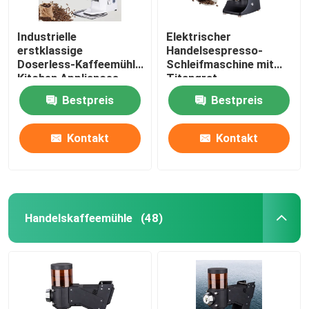
Industrielle
Elektrischer
erstklassige
Handelsespresso-
Doserless-Kaffeemühle
Schleifmaschine mit
Kitchen Appliances
Titangrat
Bestpreis
Bestpreis
Kontakt
Kontakt
Handelskaffeemühle
(48)