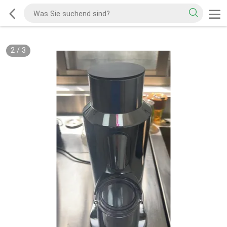
2
/
3