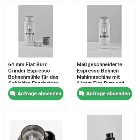
64 mm Flat Burr
Maßgeschneiderte
Grinder Espresso
Espresso Bohnen
Bohnenmühle für das
Mahlmaschine mit
Schleifen Ergebnisse
64mm Flat Burr und
120g Kapazität
Anfrage absenden
Anfrage absenden
Haus
Produkte
VR Show