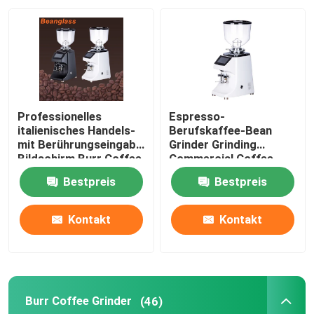
Über uns
Fabrik-Ausflug
Professionelles
Espresso-
Qualitätskontrolle
italienisches Handels-
Berufskaffee-Bean
mit Berührungseingabe
Grinder Grinding
Bildschirm Burr Coffee
Commercial Coffee-
Bean Grinder Withs LED
Schleifer
Treten Sie mit uns in Verbindung
Bestpreis
Bestpreis
Fälle
Kontakt
Kontakt
Kaffeebohneschleifer
Burr Coffee Grinder
(46)
Burr Coffee Grinder