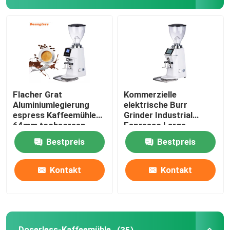
Doserless-Kaffeemühle
Handelskaffeemühle
Touch Screen Kaffeemühle
Flacher Grat
Kommerzielle
Aluminiumlegierung
elektrische Burr
espress Kaffeemühle
Grinder Industrial
Haushalts-Kaffeemühle
64mm tochscreen
Espresso Large-
Schleifer
Berufskaffeemühlen
Bestpreis
Bestpreis
Espresso Bean Grinder
Kontakt
Kontakt
Kaffeemühle im Freien
Handkaffeemühle
Doserless-Kaffeemühle
(35)