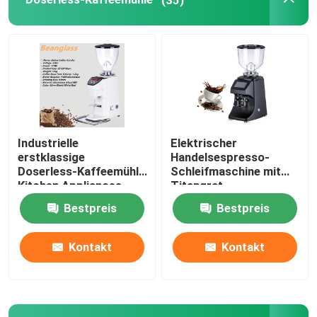
Kapselkaffeemaschine
automatisches Milch frother
Digitale Kaffeemühle
Industrielle
Elektrischer
erstklassige
Handelsespresso-
Doserless-Kaffeemühle
Schleifmaschine mit
Kitchen Appliances
Titangrat
Bestpreis
Bestpreis
Kontakt
Kontakt