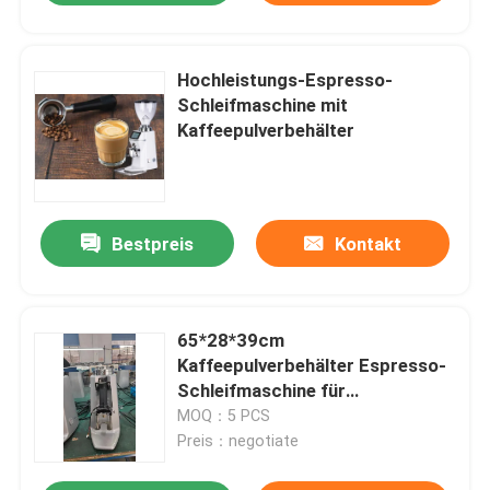
Hochleistungs-Espresso-
Schleifmaschine mit
Kaffeepulverbehälter
Bestpreis
Kontakt
65*28*39cm
Kaffeepulverbehälter Espresso-
Schleifmaschine für
Kaffeehersteller
MOQ：5 PCS
Preis：negotiate