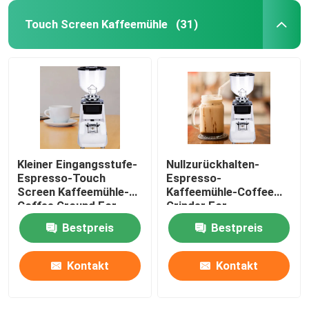
Touch Screen Kaffeemühle
(31)
Kleiner Eingangsstufe-
Nullzurückhalten-
Espresso-Touch
Espresso-
Screen Kaffeemühle-
Kaffeemühle-Coffee
Coffee Ground For-
Grinder For-
Anfänger
Kaffeemaschine
Bestpreis
Bestpreis
Kontakt
Kontakt