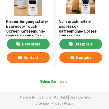
Kleiner Eingangsstufe-
Nullzurückhalten-
Espresso-Touch
Espresso-
Screen Kaffeemühle-
Kaffeemühle-Coffee
Coffee Ground For-
Grinder For-
Anfänger
Kaffeemaschine
Bestpreis
Bestpreis
Kontakt
Kontakt
Sehen Sie mehr an
Startseite
Über uns
Kontakt
Desktop Site
Sitemap
Privacy Policy