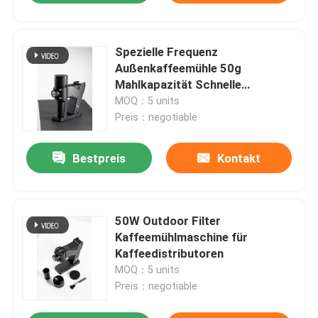
Spezielle Frequenz
Außenkaffeemühle 50g
Mahlkapazität Schnelle
Geschwindigkeit 260ROLLS/MIN
MOQ：5 units
Preis：negotiable
Bestpreis
Kontakt
50W Outdoor Filter
Kaffeemühlmaschine für
Kaffeedistributoren
MOQ：5 units
Preis：negotiable