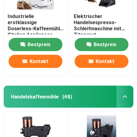
Industrielle
Elektrischer
erstklassige
Handelsespresso-
Doserless-Kaffeemühle
Schleifmaschine mit
Kitchen Appliances
Titangrat
Bestpreis
Bestpreis
Kontakt
Kontakt
Handelskaffeemühle
(48)