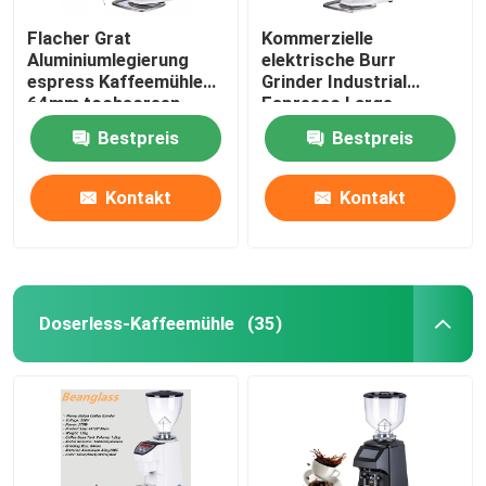
Flacher Grat
Kommerzielle
Aluminiumlegierung
elektrische Burr
espress Kaffeemühle
Grinder Industrial
64mm tochscreen
Espresso Large-
Schleifer
Berufskaffeemühlen
Bestpreis
Bestpreis
Kontakt
Kontakt
Doserless-Kaffeemühle
(35)