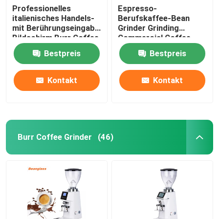
Professionelles
Espresso-
italienisches Handels-
Berufskaffee-Bean
mit Berührungseingabe
Grinder Grinding
Bildschirm Burr Coffee
Commercial Coffee-
Bean Grinder Withs LED
Schleifer
Bestpreis
Bestpreis
Kontakt
Kontakt
Burr Coffee Grinder
(46)