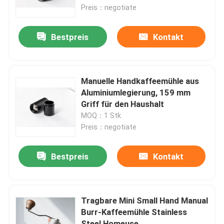
Preis：negotiate
Über uns
Bestpreis
Kontakt
Fabrik-Ausflug
Manuelle Handkaffeemühle aus
Qualitätskontrolle
Aluminiumlegierung, 159 mm
Griff für den Haushalt
MOQ：1 Stk
Treten Sie mit uns in Verbindung
Preis：negotiate
Fälle
Bestpreis
Kontakt
Kaffeebohneschleifer
Tragbare Mini Small Hand Manual
Burr-Kaffeemühle Stainless
Burr Coffee Grinder
Steel Homeuse