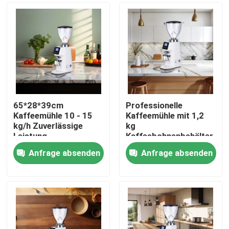
65*28*39cm
Professionelle
Kaffeemühle 10 - 15
Kaffeemühle mit 1,2
kg/h Zuverlässige
kg
Leistung
Kaffeebohnenbehälter
Anfrage absenden
Anfrage absenden
Haus
Produkte
VR Show