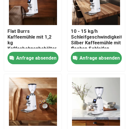
Über uns
Flat Burrs
10 - 15 kg/h
Fabrik-Ausflug
Kaffeemühle mit 1,2
Schleifgeschwindigkeit
kg
Silber Kaffeemühle mit
Kaffeebohnenbehälter
flachen Schleifen
Qualitätskontrolle
Anfrage absenden
Anfrage absenden
Treten Sie mit uns in Verbindung
Fälle
Kaffeebohneschleifer
Burr Coffee Grinder