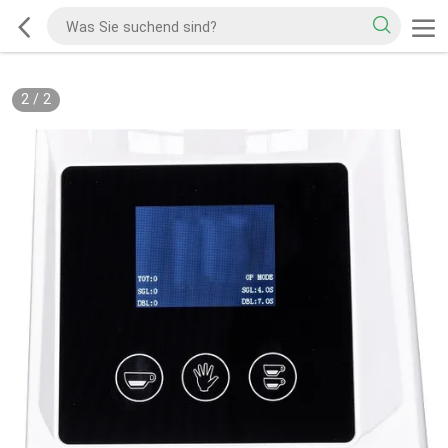
2
/
2