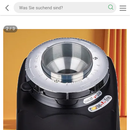
2
/
3