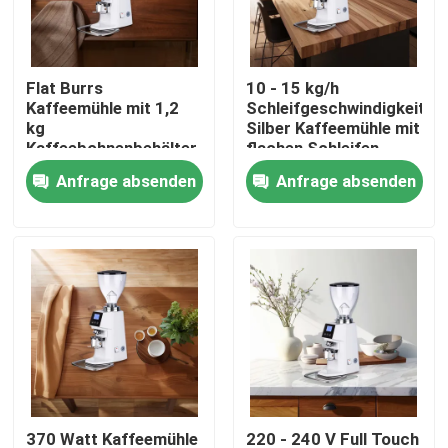
Über uns
Flat Burrs
10 - 15 kg/h
Kaffeemühle mit 1,2
Schleifgeschwindigkeit
Fabrik-Ausflug
kg
Silber Kaffeemühle mit
Kaffeebohnenbehälter
flachen Schleifen
Anfrage absenden
Anfrage absenden
Qualitätskontrolle
Treten Sie mit uns in Verbindung
Fälle
Kaffeebohneschleifer
Burr Coffee Grinder
370 Watt Kaffeemühle
220 - 240 V Full Touch