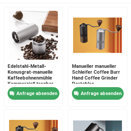
Edelstahl-Metall-
Manueller manueller
Konusgrat-manuelle
Schleifer Coffee Burr
Kaffeebohnenmühle
Hand Coffee Grinder
Kommerziell tragbar
Portables
waschbar
Haus
Anfrage absenden
Anfrage absenden
handgekurbelt
Produkte
VR Show