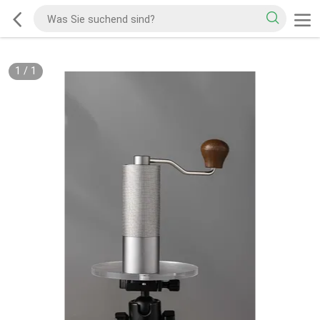
1
/
1