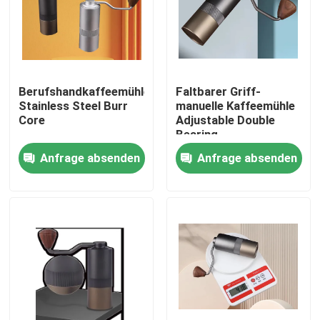
Über uns
Fabrik-Ausflug
Berufshandkaffeemühle
Faltbarer Griff-
Stainless Steel Burr
manuelle Kaffeemühle
Core
Adjustable Double
Qualitätskontrolle
Bearing
Anfrage absenden
Anfrage absenden
Treten Sie mit uns in Verbindung
Fälle
Kaffeebohneschleifer
Burr Coffee Grinder