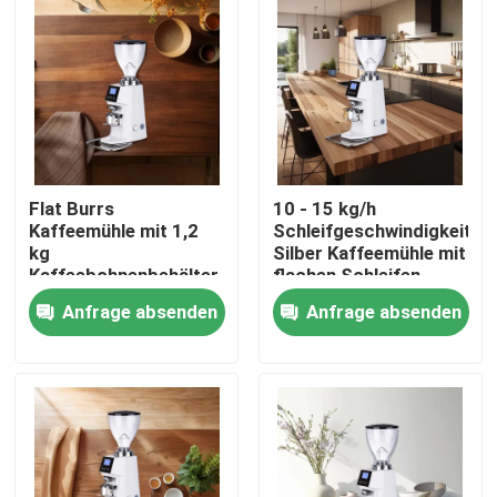
Über uns
Fabrik-Ausflug
Qualitätskontrolle
Flat Burrs
10 - 15 kg/h
Kaffeemühle mit 1,2
Schleifgeschwindigkeit
kg
Silber Kaffeemühle mit
Treten Sie mit uns in Verbindung
Kaffeebohnenbehälter
flachen Schleifen
Anfrage absenden
Anfrage absenden
Fälle
Kaffeebohneschleifer
Burr Coffee Grinder