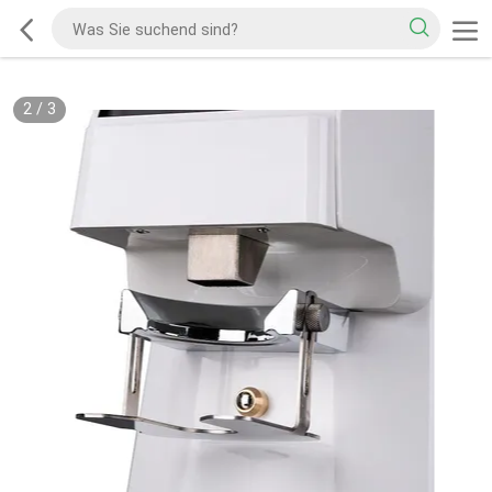
2
/
3