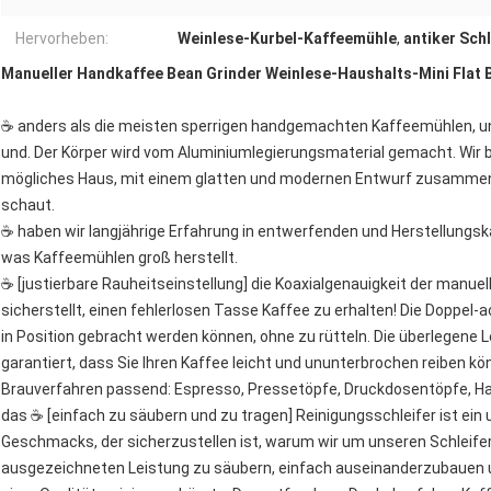
Hervorheben:
Weinlese-Kurbel-Kaffeemühle
,
antiker Sch
Manueller Handkaffee Bean Grinder Weinlese-Haushalts-Mini Flat B
☕ anders als die meisten sperrigen handgemachten Kaffeemühlen, uns
und. Der Körper wird vom Aluminiumlegierungsmaterial gemacht. Wir b
mögliches Haus, mit einem glatten und modernen Entwurf zusammenz
schaut.
☕ haben wir langjährige Erfahrung in entwerfenden und Herstellungsk
was Kaffeemühlen groß herstellt.
☕ [justierbare Rauheitseinstellung] die Koaxialgenauigkeit der manuel
sicherstellt, einen fehlerlosen Tasse Kaffee zu erhalten! Die Doppel
in Position gebracht werden können, ohne zu rütteln. Die überlegene L
garantiert, dass Sie Ihren Kaffee leicht und ununterbrochen reiben kön
Brauverfahren passend: Espresso, Pressetöpfe, Druckdosentöpfe, H
das ☕ [einfach zu säubern und zu tragen] Reinigungsschleifer ist ein
Geschmacks, der sicherzustellen ist, warum wir um unseren Schleifer 
ausgezeichneten Leistung zu säubern, einfach auseinanderzubauen