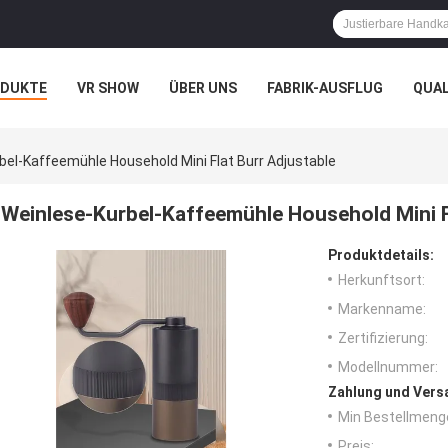
ODUKTE
VR SHOW
ÜBER UNS
FABRIK-AUSFLUG
QUA
bel-Kaffeemühle Household Mini Flat Burr Adjustable
Weinlese-Kurbel-Kaffeemühle Household Mini F
Produktdetails:
Herkunftsort:
Markenname:
Zertifizierung:
Modellnummer:
Zahlung und Vers
Min Bestellmeng
Preis: