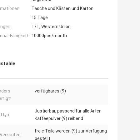
rmationen:
Tasche und Kästen und Karton
15 Tage
ngen:
T/T, Western Union
ial-Fähigkeit:
10000pcs/month
ustable
nders
verfügbares (9)
rtigt:
Justierbar, passend für alle Arten
iftyp:
Kaffeepulver (9) reibend
freie Teile werden (9) zur Verfügung
Verkäufen:
gestellt