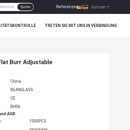
Referenzen
|
German
Suche
LITÄTSKONTROLLE
TRETEN SIE MIT UNS IN VERBINDUNG
lat Burr Adjustable
China
BEANGLASS
CE
BH06
and AGB:
e:
1000PCS
negotiate