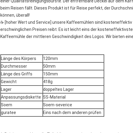
einer Qualitätsreinigungsbürste. Der entfernbare Deckel auf dem Kaf
beim Reisen fällt. Dieses Produkt ist für Reise perfekt, der Durchschn
können, überall!
☕ [hoher Wert und Service] unsere Kaffeemühlen sind kosteneffektiv u
erschwinglichen Preisen reibt. Es ist leicht eins der kosteneffektivs
Kaffeemühle der mittleren Geschwindigkeit des Logos. Wir bieten eine 
Länge des Körpers
120mm
Durchmesser
50mm
Länge des Griffs
150mm
Gewicht
418g
Lager
doppeltes Lager
Anpassungsdiskette
SS-Material
Soem
Soem-severice
guratee
Eins nach dem anderen prüfen