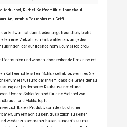
leiferkurbel
,
Kurbel-Kaffeemühle Household
urr Adjustable Portables mit Griff
er Entwurf ist dünn bedienungsfreundlich, leicht
ieten eine Vielzahl von Farbwahlen an, um jedes
ubringen, der auf irgendeinem Countertop groß
affeemühlen und wissen, dass reibende Präzision ist,
len Kaffeemühle ist ein Schlüsselfaktor, wenn es Sie
-achsenunterstützung garantiert, dass die Grate genau
eistung der justierbaren Rauheitseinstellung
nen. Unsere Schleifer sind für eine Vielzahl von
andbrauer und Mokkatöpfe.
 unverzichtbares Produkt, zum des köstlichen
baten, um einfach zu sein, zusätzlich zu seiner
 und wieder zusammenzubauen, ausgerüstet mit