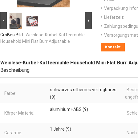
Verpackung Info
Lieferzeit:
Zahlungsbedingu
Großes Bild :
Weinlese-Kurbel-Kaffeemühle
Versorgungsmater
Household Mini Flat Burr Adjustable
Kontakt
Weinlese-Kurbel-Kaffeemühle Household Mini Flat Burr Adj
Beschreibung
schwarzes silbernes verfügbares
Beso
Farbe:
(9)
angefe
aluminium+ABS (9)
Körper Material::
Schle
1 Jahre (9)
Garantie:
Nach 