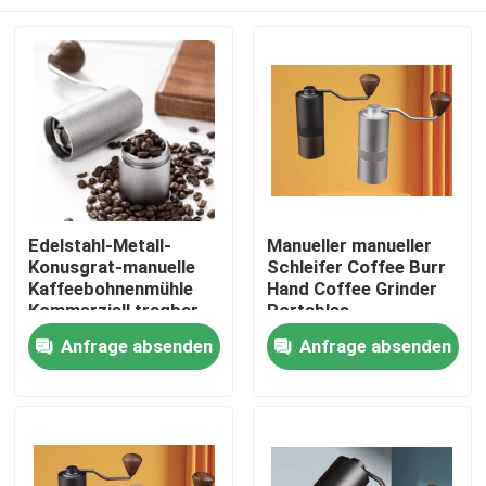
Edelstahl-Metall-
Manueller manueller
Konusgrat-manuelle
Schleifer Coffee Burr
Kaffeebohnenmühle
Hand Coffee Grinder
Kommerziell tragbar
Portables
waschbar
Haus
Anfrage absenden
Anfrage absenden
handgekurbelt
Produkte
VR Show