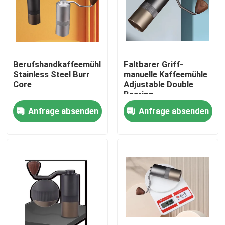
Über uns
Fabrik-Ausflug
Berufshandkaffeemühle
Faltbarer Griff-
Stainless Steel Burr
manuelle Kaffeemühle
Core
Adjustable Double
Qualitätskontrolle
Bearing
Anfrage absenden
Anfrage absenden
Treten Sie mit uns in Verbindung
Fälle
Kaffeebohneschleifer
Burr Coffee Grinder