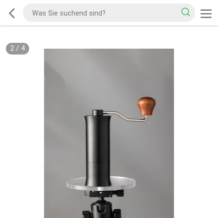
2
/
4