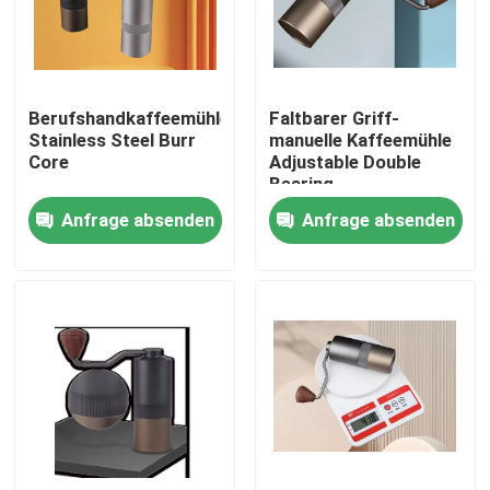
Über uns
Berufshandkaffeemühle
Faltbarer Griff-
Fabrik-Ausflug
Stainless Steel Burr
manuelle Kaffeemühle
Core
Adjustable Double
Bearing
Qualitätskontrolle
Anfrage absenden
Anfrage absenden
Treten Sie mit uns in Verbindung
Fälle
Kaffeebohneschleifer
Burr Coffee Grinder