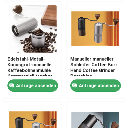
Edelstahl-Metall-
Manueller manueller
Konusgrat-manuelle
Schleifer Coffee Burr
Kaffeebohnenmühle
Hand Coffee Grinder
Kommerziell tragbar
Portables
waschbar
Anfrage absenden
Anfrage absenden
handgekurbelt
Haus
Produkte
VR Show