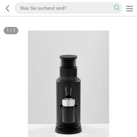
1
/
1