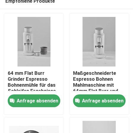
Empfohlene Produkte
64 mm Flat Burr
Maßgeschneiderte
Grinder Espresso
Espresso Bohnen
Bohnenmühle für das
Mahlmaschine mit
Schleifen Ergebnisse
64mm Flat Burr und
Haus
120g Kapazität
Anfrage absenden
Anfrage absenden
Produkte
VR Show