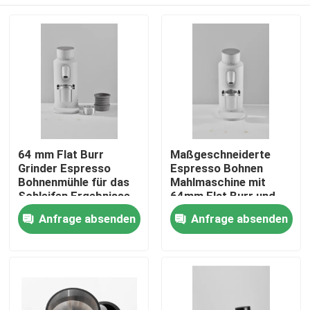
64 mm Flat Burr
Maßgeschneiderte
Grinder Espresso
Espresso Bohnen
Bohnenmühle für das
Mahlmaschine mit
Schleifen Ergebnisse
64mm Flat Burr und
120g Kapazität
Haus
Anfrage absenden
Anfrage absenden
Produkte
VR Show