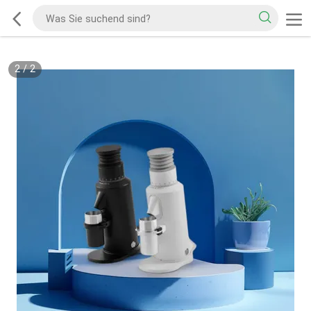
2
/
2