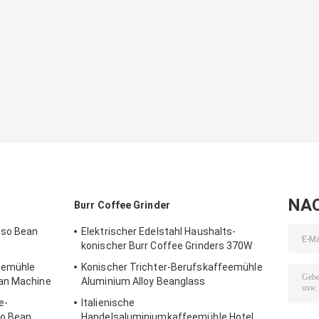
NA
Burr Coffee Grinder
sso Bean
Elektrischer Edelstahl Haushalts-
konischer Burr Coffee Grinders 370W
eemühle
Konischer Trichter-Berufskaffeemühle
ean Machine
Aluminium Alloy Beanglass
e-
Italienische
o Bean
Handelsaluminiumkaffeemühle Hotel