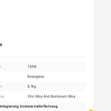
 W
:
150W
:
Beanglass
t:
8.7kg
ial:
Zinc Alloy And Aluminium Alloy
umlegierung
,
kommerzielle Nutzung
,