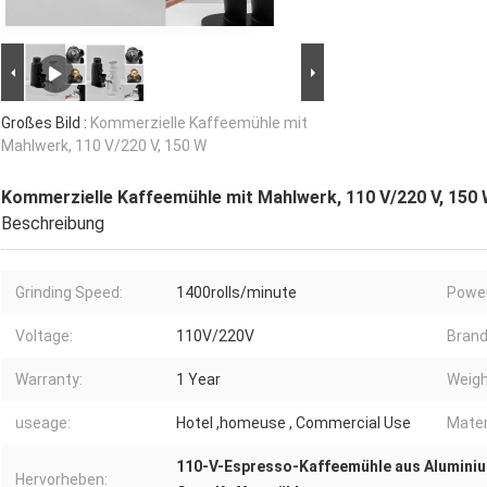
Großes Bild :
Kommerzielle Kaffeemühle mit
Mahlwerk, 110 V/220 V, 150 W
Kommerzielle Kaffeemühle mit Mahlwerk, 110 V/220 V, 150
Beschreibung
Grinding Speed:
1400rolls/minute
Power
Voltage:
110V/220V
Brand
Warranty:
1 Year
Weigh
useage:
Hotel ,homeuse , Commercial Use
Mater
110-V-Espresso-Kaffeemühle aus Alumini
Hervorheben: