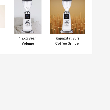
1.2kg Bean
Kapazität Burr
rr
Volume
Coffee Grinder
Commercial
Commercial
e
Coffee Grinders
Cocoa Bean
220V/120V
Grinder des
Trichter-1.2kg