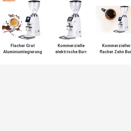
Flacher Grat
Kommerzielle
Kommerzieller
Aluminiumlegierung
elektrische Burr
flacher Zahn Bu
espress
Grinder Industrial
Coffee Grinder
Kaffeemühle 64mm
Espresso Large-
Espresso Coffe
tochscreen
Berufskaffeemühlen
Bean Grinder
Schleifer