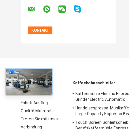
über
Kaffeebohneschleifer
Kaffeemühle Electric Espre
Über uns
Grinder Electric Automatic
Fabrik-Ausflug
Handelsespresso-Mühlkaff
Qualitätskontrolle
Large Capacity Espresso B
Treten Sie mit uns in
Touch Screen Schleifscheib
Verbindung
Berufskaffeemühle Espress