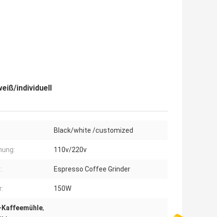
iß/individuell
Black/white /customized
nung:
110v/220v
:
Espresso Coffee Grinder
:
150W
-Kaffeemühle
,