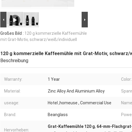
Großes Bild :
120 g kommerzielle Kaffeemühle
mit Grat-Motiv, schwarz/weiß/individuell
120 g kommerzielle Kaffeemühle mit Grat-Motiv, schwarz/we
Beschreibung
Warranty:
1 Year
Color:
Material:
Zinc Alloy And Aluminium Alloy
Span
useage:
Hotel ,homeuse , Commercial Use
Name
Brand:
Beanglass
Power
Grat-Kaffeemühle 120 g
,
64-mm-Flachgrat
Hervorheben: