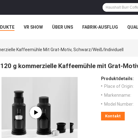
ODUKTE
VR SHOW
ÜBER UNS
FABRIK-AUSFLUG
QUA
rzielle Kaffeemühle Mit Grat-Motiv, Schwarz/weiß/individuell
120 g kommerzielle Kaffeemühle mit Grat-Motiv
Produktdetails:
Place of Origin:
Markenname:
Model Number:
Kontakt