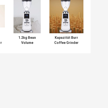
1.2kg Bean
Kapazität Burr
rr
Volume
Coffee Grinder
Commercial
Commercial
e
Coffee Grinders
Cocoa Bean
220V/120V
Grinder des
Trichter-1.2kg