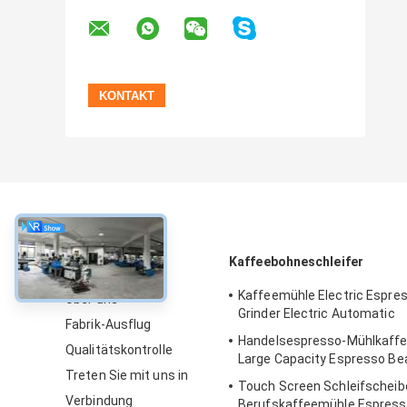
über
Kaffeebohneschleifer
Kaffeemühle Electric Espre
Über uns
Grinder Electric Automatic
Fabrik-Ausflug
Handelsespresso-Mühlkaff
Qualitätskontrolle
Large Capacity Espresso B
Treten Sie mit uns in
Touch Screen Schleifscheib
Verbindung
Berufskaffeemühle Espress