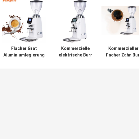
Flacher Grat
Kommerzielle
Kommerzieller
Aluminiumlegierung
elektrische Burr
flacher Zahn Bu
espress
Grinder Industrial
Coffee Grinder
Kaffeemühle 64mm
Espresso Large-
Espresso Coffe
tochscreen
Berufskaffeemühlen
Bean Grinder
Schleifer